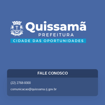
FALE CONOSCO
(22) 2768-9300
comunicacao@quissama.rj.gov.br