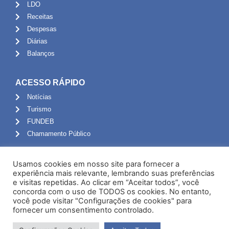
LDO
Receitas
Despesas
Diárias
Balanços
ACESSO RÁPIDO
Notícias
Turismo
FUNDEB
Chamamento Público
ADMINISTRAÇÃO
Usamos cookies em nosso site para fornecer a
Portal do Servidor
experiência mais relevante, lembrando suas preferências
e visitas repetidas. Ao clicar em “Aceitar todos”, você
Webmail
concorda com o uso de TODOS os cookies. No entanto,
Administração
você pode visitar "Configurações de cookies" para
fornecer um consentimento controlado.