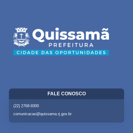
FALE CONOSCO
(22) 2768-9300
comunicacao@quissama.rj.gov.br