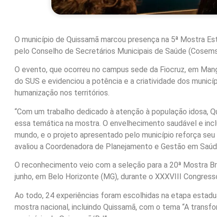
O município de Quissamã marcou presença na 5ª Mostra Esta
pelo Conselho de Secretários Municipais de Saúde (Cosems
O evento, que ocorreu no campus sede da Fiocruz, em Mangui
do SUS e evidenciou a potência e a criatividade dos municí
humanização nos territórios.
“Com um trabalho dedicado à atenção à população idosa, Qu
essa temática na mostra. O envelhecimento saudável e incl
mundo, e o projeto apresentado pelo município reforça se
avaliou a Coordenadora de Planejamento e Gestão em Saúde
O reconhecimento veio com a seleção para a 20ª Mostra Bra
junho, em Belo Horizonte (MG), durante o XXXVIII Congress
Ao todo, 24 experiências foram escolhidas na etapa estadua
mostra nacional, incluindo Quissamã, com o tema “A trans