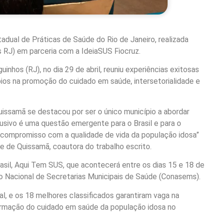
dual de Práticas de Saúde do Rio de Janeiro, realizada
 RJ) em parceria com a IdeiaSUS Fiocruz.
nhos (RJ), no dia 29 de abril, reuniu experiências exitosas
pios na promoção do cuidado em saúde, intersetorialidade e
issamã se destacou por ser o único município a abordar
usivo é uma questão emergente para o Brasil e para o
u compromisso com a qualidade de vida da população idosa”
 de Quissamã, coautora do trabalho escrito.
sil, Aqui Tem SUS, que acontecerá entre os dias 15 e 18 de
o Nacional de Secretarias Municipais de Saúde (Conasems).
l, e os 18 melhores classificados garantiram vaga na
formação do cuidado em saúde da população idosa no