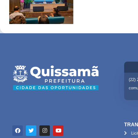
(22)
comu
TRAN
Lic