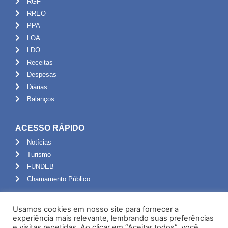
RGF
RREO
PPA
LOA
LDO
Receitas
Despesas
Diárias
Balanços
ACESSO RÁPIDO
Notícias
Turismo
FUNDEB
Chamamento Público
ADMINISTRAÇÃO
Usamos cookies em nosso site para fornecer a
Portal do Servidor
experiência mais relevante, lembrando suas preferências
e visitas repetidas. Ao clicar em “Aceitar todos”, você