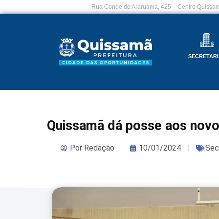
Rua Conde de Araruama, 425 – Centro Quissam
SECRETARI
Quissamã dá posse aos novos
Por
Redação
10/01/2024
Secr