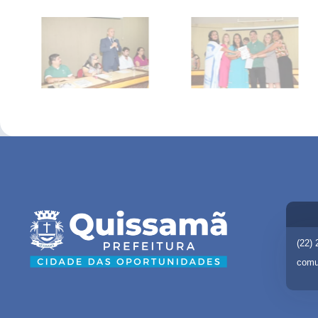
(22)
comu