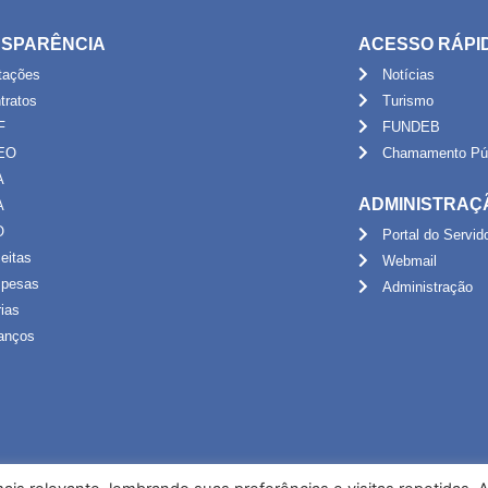
SPARÊNCIA
ACESSO RÁPI
itações
Notícias
tratos
Turismo
F
FUNDEB
EO
Chamamento Púb
A
ADMINISTRAÇ
A
O
Portal do Servid
eitas
Webmail
pesas
Administração
rias
anços