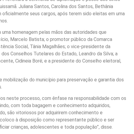
uissamã. Juliana Santos, Carolina dos Santos, Bethânia
 oficialmente seus cargos, após terem sido eleitas em uma
nos.
am uma homenagem pelas mãos das autoridades que
ício, Marcelo Batista; o promotor público da Comarca
tência Social, Tânia Magalhães; o vice-presidente da
 dos Conselhos Tutelares do Estado, Leandro da Silva; a
ente, Cidineia Boré; e a presidente do Conselho eleitoral,
de mobilização do município para preservação e garantia dos
.
odos neste processo, com ênfase na responsabilidade com os
indo, com toda bagagem e conhecimento adquiridos,
do, são vitoriosos por adquirirem conhecimento e
e coloco à disposição como representante público e ser
iar crianças, adolescentes e toda população”, disse.