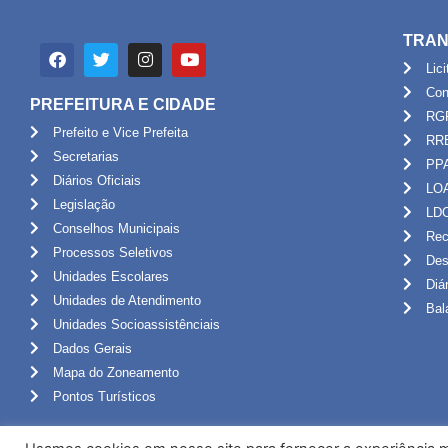
TRAN
Lic
Con
PREFEITURA E CIDADE
RG
Prefeito e Vice Prefeita
RR
Secretarias
PP
Diários Oficiais
LO
Legislação
LD
Conselhos Municipais
Rec
Processos Seletivos
Des
Unidades Escolares
Diá
Unidades de Atendimento
Bal
Unidades Socioassistênciais
Dados Gerais
Mapa do Zoneamento
Pontos Turísticos