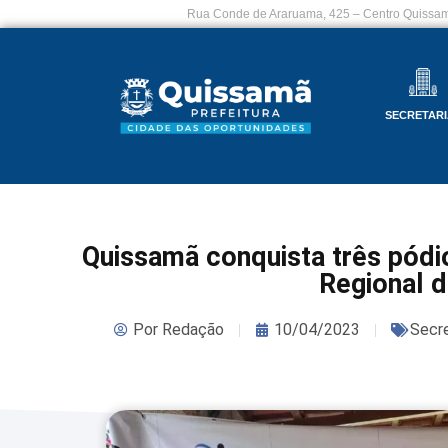
Rua Conde de Araruama, 425 – Centro Quissam
SECRETARI
Quissamã conquista três pódio
Regional d
Por
Redação
10/04/2023
Secre