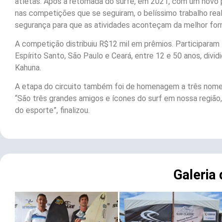
atletas. Após a retomada do surfe, em 2021, com um novo 
nas competições que se seguiram, o belíssimo trabalho real
segurança para que as atividades aconteçam da melhor fo
A competição distribuiu R$12 mil em prêmios. Participaram 
Espírito Santo, São Paulo e Ceará, entre 12 e 50 anos, divi
Kahuna.
A etapa do circuito também foi de homenagem a três nomes
“São três grandes amigos e ícones do surf em nossa região
do esporte”, finalizou.
Galeria