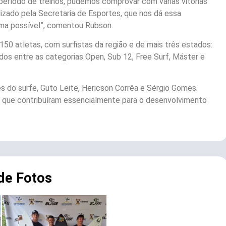
período de treinos, pudemos comprovar com várias vitórias
izado pela Secretaria de Esportes, que nos dá essa
rma possível”, comentou Rubson.
150 atletas, com surfistas da região e de mais três estados:
didos entre as categorias Open, Sub 12, Free Surf, Máster e
 do surfe, Guto Leite, Hericson Corrêa e Sérgio Gomes.
, que contribuíram essencialmente para o desenvolvimento
 de Fotos