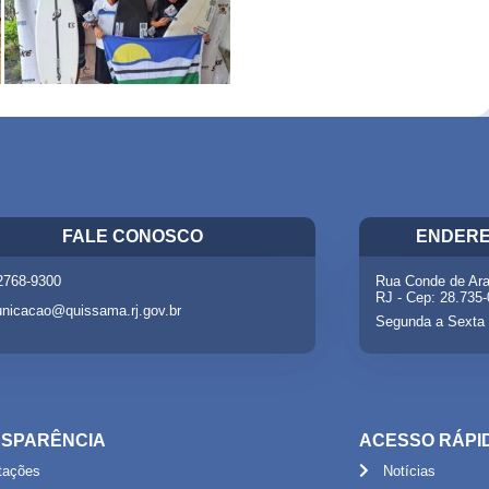
FALE CONOSCO
ENDERE
 2768-9300
Rua Conde de Ara
RJ - Cep: 28.735
nicacao@quissama.rj.gov.br
Segunda a Sexta 
SPARÊNCIA
ACESSO RÁPI
itações
Notícias