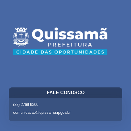
FALE CONOSCO
(22) 2768-9300
comunicacao@quissama.rj.gov.br