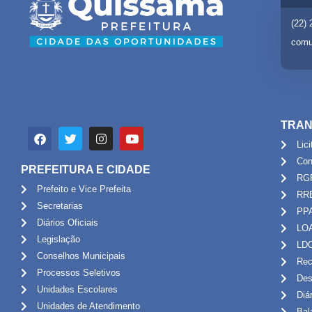
(22)
comu
TRAN
Lic
Con
PREFEITURA E CIDADE
RG
Prefeito e Vice Prefeita
RR
Secretarias
PP
Diários Oficiais
LO
Legislação
LD
Conselhos Municipais
Rec
Processos Seletivos
Des
Unidades Escolares
Diá
Unidades de Atendimento
Bal