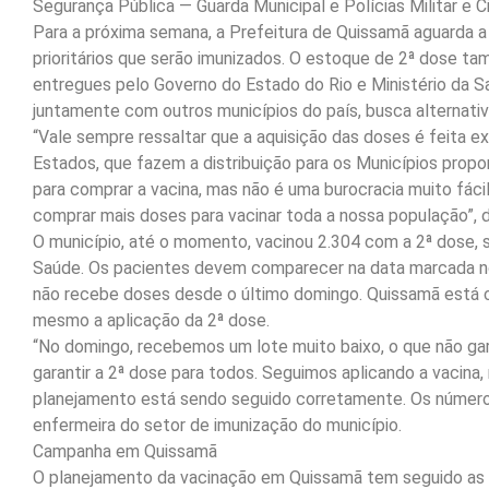
Segurança Pública — Guarda Municipal e Polícias Militar e Civ
Para a próxima semana, a Prefeitura de Quissamã aguarda a
prioritários que serão imunizados. O estoque de 2ª dose t
entregues pelo Governo do Estado do Rio e Ministério da S
juntamente com outros municípios do país, busca alternativ
“Vale sempre ressaltar que a aquisição das doses é feita 
Estados, que fazem a distribuição para os Municípios prop
para comprar a vacina, mas não é uma burocracia muito fáci
comprar mais doses para vacinar toda a nossa população”, 
O município, até o momento, vacinou 2.304 com a 2ª dose, 
Saúde. Os pacientes devem comparecer na data marcada no
não recebe doses desde o último domingo. Quissamã está c
mesmo a aplicação da 2ª dose.
“No domingo, recebemos um lote muito baixo, o que não gar
garantir a 2ª dose para todos. Seguimos aplicando a vacina
planejamento está sendo seguido corretamente. Os números
enfermeira do setor de imunização do município.
Campanha em Quissamã
O planejamento da vacinação em Quissamã tem seguido as 