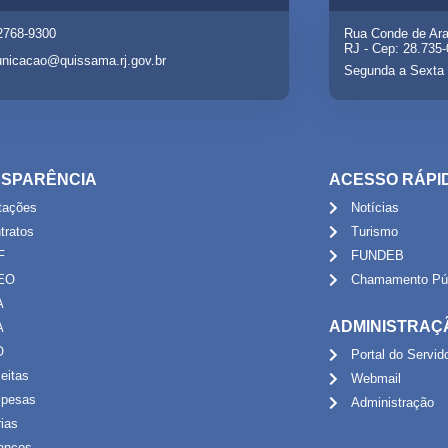
 2768-9300
Rua Conde de Ara
RJ - Cep: 28.735
nicacao@quissama.rj.gov.br
Segunda a Sexta 
SPARÊNCIA
ACESSO RÁPI
itações
Notícias
tratos
Turismo
F
FUNDEB
EO
Chamamento Púb
A
ADMINISTRAÇ
A
O
Portal do Servid
eitas
Webmail
pesas
Administração
rias
anços