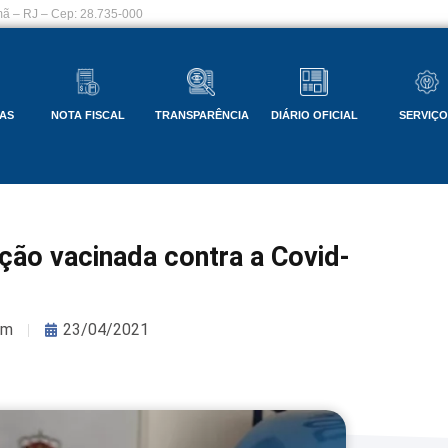
ã – RJ – Cep: 28.735-000
AS
NOTA FISCAL
TRANSPARÊNCIA
DIÁRIO OFICIAL
SERVIÇ
ão vacinada contra a Covid-
om
23/04/2021