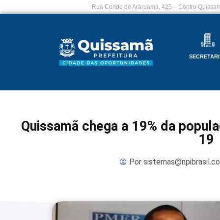
Rua Conde de Araruama, 425 – Centro Quissam
SECRETARI
Quissamã chega a 19% da populaç
19
Por
sistemas@npibrasil.c