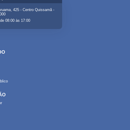
ruama, 425 - Centro Quissamã -
-000
de 08:00 às 17:00
DO
lico
ÃO
or