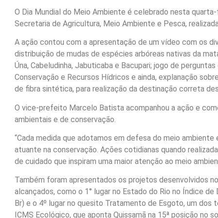
O Dia Mundial do Meio Ambiente é celebrado nesta quarta-f
Secretaria de Agricultura, Meio Ambiente e Pesca, realizada
A ação contou com a apresentação de um vídeo com os dive
distribuição de mudas de espécies arbóreas nativas da mat
Úna, Cabeludinha, Jabuticaba e Bacupari; jogo de pergunta
Conservação e Recursos Hídricos e ainda, explanação sobr
de fibra sintética, para realização da destinação correta de
O vice-prefeito Marcelo Batista acompanhou a ação e com
ambientais e de conservação.
“Cada medida que adotamos em defesa do meio ambiente e
atuante na conservação. Ações cotidianas quando realiza
de cuidado que inspiram uma maior atenção ao meio ambient
Também foram apresentados os projetos desenvolvidos no m
alcançados, como o 1° lugar no Estado do Rio no Índice de
Br) e o 4º lugar no quesito Tratamento de Esgoto, um dos t
ICMS Ecológico, que aponta Quissamã na 15ª posição no som