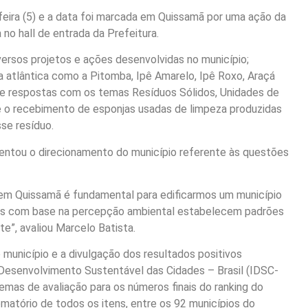
eira (5) e a data foi marcada em Quissamã por uma ação da
 no hall de entrada da Prefeitura.
rsos projetos e ações desenvolvidas no município;
a atlântica como a Pitomba, Ipê Amarelo, Ipê Roxo, Araçá
s e respostas com os temas Resíduos Sólidos, Unidades de
e o recebimento de esponjas usadas de limpeza produzidas
sse resíduo.
entou o direcionamento do município referente às questões
m Quissamã é fundamental para edificarmos um município
das com base na percepção ambiental estabelecem padrões
e”, avaliou Marcelo Batista.
unicípio e a divulgação dos resultados positivos
 Desenvolvimento Sustentável das Cidades – Brasil (IDSC-
emas de avaliação para os números finais do ranking do
atório de todos os itens, entre os 92 municípios do