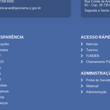
 2768-9300
Rua Conde de Ara
RJ - Cep: 28.735
nicacao@quissama.rj.gov.br
Segunda a Sexta 
SPARÊNCIA
ACESSO RÁPI
itações
Notícias
tratos
Turismo
F
FUNDEB
EO
Chamamento Púb
A
ADMINISTRAÇ
A
O
Portal do Servid
eitas
Webmail
pesas
Administração
rias
anços