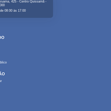
ruama, 425 - Centro Quissamã -
-000
de 08:00 às 17:00
DO
lico
ÃO
or