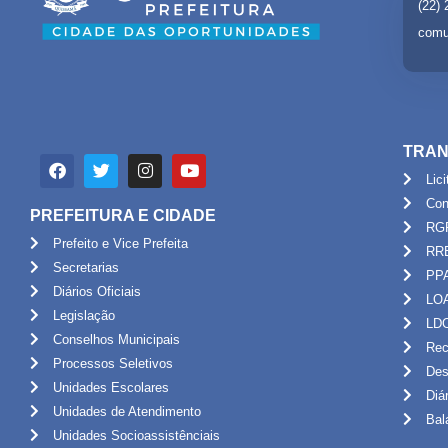
(22)
comu
TRAN
Lic
Con
PREFEITURA E CIDADE
RG
Prefeito e Vice Prefeita
RR
Secretarias
PP
Diários Oficiais
LO
Legislação
LD
Conselhos Municipais
Rec
Processos Seletivos
Des
Unidades Escolares
Diá
Unidades de Atendimento
Bal
Unidades Socioassistênciais