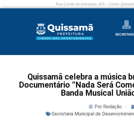
Rua Conde de Araruama, 425 – Centro Quissam
SECRETARI
Quissamã celebra a música br
Documentário “Nada Será Como
Banda Musical Uniã
Por
Redação
Secretaria Municipal de Desenvolvime