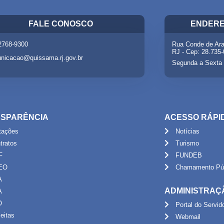
FALE CONOSCO
ENDERE
 2768-9300
Rua Conde de Ara
RJ - Cep: 28.735
nicacao@quissama.rj.gov.br
Segunda a Sexta 
SPARÊNCIA
ACESSO RÁPI
itações
Notícias
tratos
Turismo
F
FUNDEB
EO
Chamamento Púb
A
ADMINISTRAÇ
A
O
Portal do Servid
eitas
Webmail