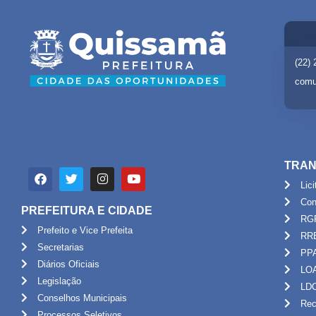
(22)
comu
TRAN
Lic
Con
PREFEITURA E CIDADE
RG
Prefeito e Vice Prefeita
RR
Secretarias
PP
Diários Oficiais
LO
Legislação
LD
Conselhos Municipais
Rec
Processos Seletivos