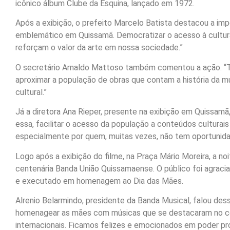
icônico álbum Clube da Esquina, lançado em 1972.
Após a exibição, o prefeito Marcelo Batista destacou a imp
emblemático em Quissamã. Democratizar o acesso à cultur
reforçam o valor da arte em nossa sociedade.”
O secretário Arnaldo Mattoso também comentou a ação. “Tr
aproximar a população de obras que contam a história da mú
cultural.”
Já a diretora Ana Rieper, presente na exibição em Quissamã,
essa, facilitar o acesso da população a conteúdos culturais
especialmente por quem, muitas vezes, não tem oportunidad
Logo após a exibição do filme, na Praça Mário Moreira, a n
centenária Banda União Quissamaense. O público foi agracia
e executado em homenagem ao Dia das Mães.
Alrenio Belarmindo, presidente da Banda Musical, falou de
homenagear as mães com músicas que se destacaram no cená
internacionais. Ficamos felizes e emocionados em poder 