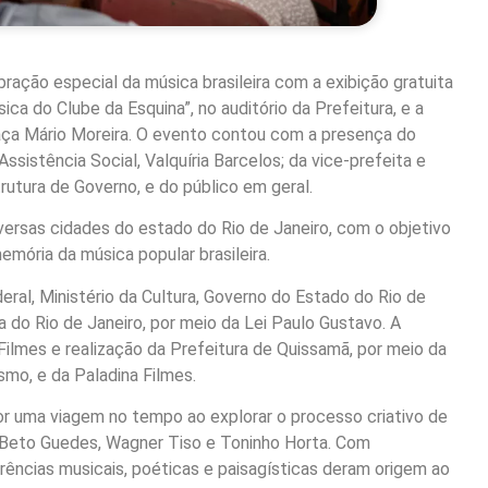
bração especial da música brasileira com a exibição gratuita
 do Clube da Esquina”, no auditório da Prefeitura, e a
aça Mário Moreira. O evento contou com a presença do
ssistência Social, Valquíria Barcelos; da vice-prefeita e
rutura de Governo, e do público em geral.
iversas cidades do estado do Rio de Janeiro, com o objetivo
emória da música popular brasileira.
deral, Ministério da Cultura, Governo do Estado do Rio de
a do Rio de Janeiro, por meio da Lei Paulo Gustavo. A
e Filmes e realização da Prefeitura de Quissamã, por meio da
mo, e da Paladina Filmes.
por uma viagem no tempo ao explorar o processo criativo de
 Beto Guedes, Wagner Tiso e Toninho Horta. Com
rências musicais, poéticas e paisagísticas deram origem ao