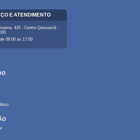
ÇO E ATENDIMENTO
ruama, 425 - Centro Quissamã -
-000
de 08:00 às 17:00
DO
lico
ÃO
or