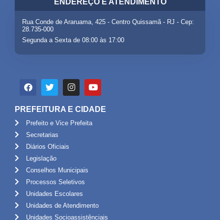
ENDEREÇO E ATENDIMENTO
Rua Conde de Araruama, 425 - Centro Quissamã - RJ - Cep:
28.735-000
Segunda a Sexta de 08:00 às 17:00
PREFEITURA E CIDADE
Prefeito e Vice Prefeita
Secretarias
Diários Oficiais
Legislação
Conselhos Municipais
Processos Seletivos
Unidades Escolares
Unidades de Atendimento
Unidades Socioassistênciais