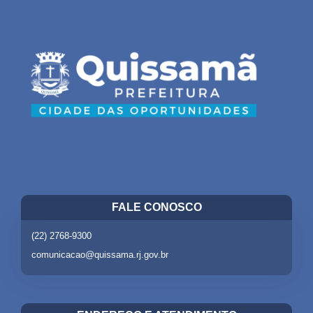
FALE CONOSCO
(22) 2768-9300
comunicacao@quissama.rj.gov.br