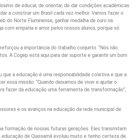
íssimo de educar, de orientar, de dar condições acadêmicas
dar a construir um Brasil cada vez melhor. Vamos fazer o
Ideb do Norte Fluminense, ganhar medalha de ouro na
ga com empatia e amor pelos nossos alunos, porque só
eforçou a importância do trabalho conjunto. “Nós não
os. A Cogep está aqui para dar suporte e garantir um bom
u que a educação é uma responsabilidade coletiva e que a
cer essa missão. “Quando deixamos de viver e ajudar o
ara fazer da educação uma ferramenta de transformação”,
essores e os avanços na educação da rede municipal de
na formação de nossas futuras gerações. Eles transmitem
 educação de Quissamã evoluiu muito e tenho certeza de