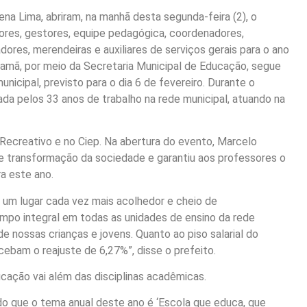
na Lima, abriram, na manhã desta segunda-feira (2), o
ssores, gestores, equipe pedagógica, coordenadores,
dadores, merendeiras e auxiliares de serviços gerais para o ano
ssamã, por meio da Secretaria Municipal de Educação, segue
unicipal, previsto para o dia 6 de fevereiro. Durante o
a pelos 33 anos de trabalho na rede municipal, atuando na
 Recreativo e no Ciep. Na abertura do evento, Marcelo
 transformação da sociedade e garantiu aos professores o
ra este ano.
m lugar cada vez mais acolhedor e cheio de
po integral em todas as unidades de ensino da rede
e nossas crianças e jovens. Quanto ao piso salarial do
cebam o reajuste de 6,27%”, disse o prefeito.
cação vai além das disciplinas acadêmicas.
ido que o tema anual deste ano é ‘Escola que educa, que