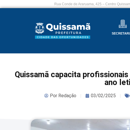
Rua Conde de Araruama, 425 – Centro Quissam
SECRETARI
Quissamã capacita profissionais
ano let
Por
Redação
03/02/2025