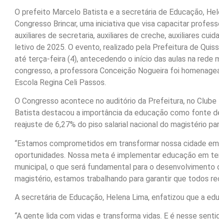
O prefeito Marcelo Batista e a secretária de Educação, Hele
Congresso Brincar, uma iniciativa que visa capacitar profe
auxiliares de secretaria, auxiliares de creche, auxiliares cui
letivo de 2025. O evento, realizado pela Prefeitura de Qui
até terça-feira (4), antecedendo o início das aulas na rede m
congresso, a professora Conceição Nogueira foi homenagead
Escola Regina Celi Passos.
O Congresso acontece no auditório da Prefeitura, no Clube
Batista destacou a importância da educação como fonte de
reajuste de 6,27% do piso salarial nacional do magistério pa
“Estamos comprometidos em transformar nossa cidade em u
oportunidades. Nossa meta é implementar educação em tem
municipal, o que será fundamental para o desenvolvimento d
magistério, estamos trabalhando para garantir que todos re
A secretária de Educação, Helena Lima, enfatizou que a edu
“A gente lida com vidas e transforma vidas. E é nesse sent