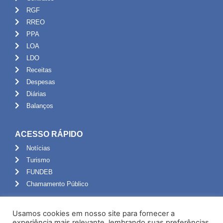
RGF
RREO
PPA
LOA
LDO
Receitas
Despesas
Diárias
Balanços
ACESSO RÁPIDO
Notícias
Turismo
FUNDEB
Chamamento Público
ADMINISTRAÇÃO
Usamos cookies em nosso site para fornecer a
Portal do Servidor
experiência mais relevante, lembrando suas preferências