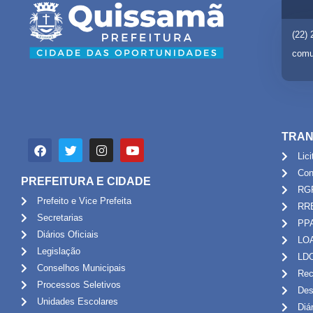
(22)
comu
TRAN
Lic
Con
PREFEITURA E CIDADE
RG
Prefeito e Vice Prefeita
RR
Secretarias
PP
Diários Oficiais
LO
Legislação
LD
Conselhos Municipais
Rec
Processos Seletivos
Des
Unidades Escolares
Diá