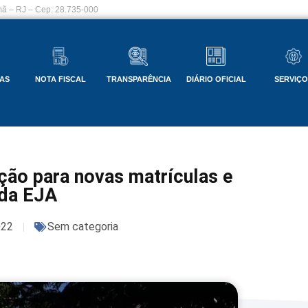
ã – RJ – Cep: 28.735-000
AS
NOTA FISCAL
TRANSPARÊNCIA
DIÁRIO OFICIAL
SERVIÇ
ção para novas matrículas e
da EJA
022
Sem categoria