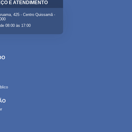
ÇO E ATENDIMENTO
ruama, 425 - Centro Quissamã -
-000
de 08:00 às 17:00
DO
lico
ÃO
or