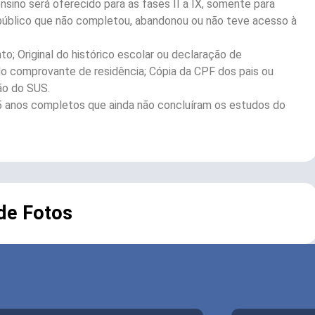
sino será oferecido para as fases II a IX, somente para
o público que não completou, abandonou ou não teve acesso à
; Original do histórico escolar ou declaração de
do comprovante de residência; Cópia da CPF dos pais ou
ão do SUS.
5 anos completos que ainda não concluíram os estudos do
 de Fotos