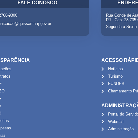
FALE CONOSCO
ENDERE
 2768-9300
Rua Conde de Ara
RJ - Cep: 28.735
nicacao@quissama.rj.gov.br
Segunda a Sexta 
SPARÊNCIA
ACESSO RÁPI
itações
Notícias
tratos
Turismo
F
FUNDEB
EO
Chamamento Púb
A
ADMINISTRAÇ
A
O
Portal do Servid
eitas
Webmail
pesas
Administração
rias