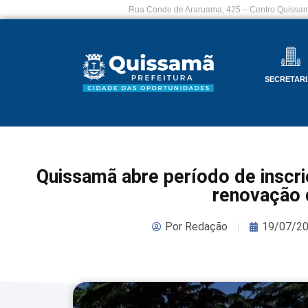
Rua Conde de Araruama, 425 – Centro Quissam
SECRETARI
Quissamã abre período de inscri
renovação 
Por
Redação
19/07/2