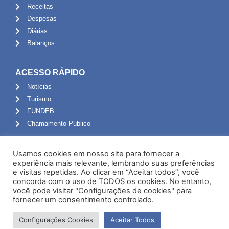
Receitas
Despesas
Diárias
Balanços
ACESSO RÁPIDO
Notícias
Turismo
FUNDEB
Chamamento Público
ADMINISTRAÇÃO
Usamos cookies em nosso site para fornecer a
Portal do Servidor
experiência mais relevante, lembrando suas preferências
e visitas repetidas. Ao clicar em “Aceitar todos”, você
Webmail
concorda com o uso de TODOS os cookies. No entanto,
Administração
você pode visitar "Configurações de cookies" para
fornecer um consentimento controlado.
Configurações Cookies
Aceitar Todos