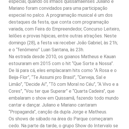
especial, quando os irmãos quissamaenses Juliano e
Mariano foram convidados para uma participação
especial no palco. A programação musical é um dos
destaques da festa, que conta com programação
variada, com Feira do Empreendedor, Concurso Leiteiro,
leilões e provas hípicas, entre outras atrações. Neste
domingo (28), a festa vai receber João Gabriel, às 21h;
e o “fenômeno” Luan Santana, às 23h.
Na estrada desde 2010, os goianos Matheus e Kauan
estouraram em 2015 com o hit “Que Sorte a Nossa”.
De lá para cá, eles emplacaram hits como “A Rosa e o
Beija-Flor”, “Te Assumi pro Brasil”, “Cerveja, Sal e
Limão”, “Decide Aí”, “Tô com Moral no Céu”, “A Vivo e a
Cores”, “Vou ter que Superar” e “Quarta Cadeira”, que
embalaram o show em Quissamã, fazendo todo mundo
cantar e dançar. Juliano e Mariano cantaram
“Propaganda”, canção da dupla Jorge e Matheus.
Os shows de sábado na área do Parque começaram
cedo. Na parte da tarde, o grupo Show do Intervalo se