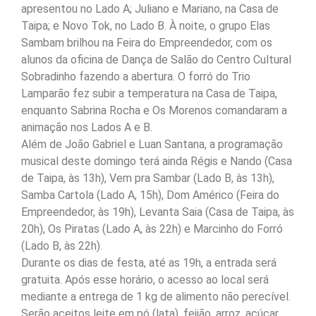
apresentou no Lado A; Juliano e Mariano, na Casa de
Taipa; e Novo Tok, no Lado B. À noite, o grupo Elas
Sambam brilhou na Feira do Empreendedor, com os
alunos da oficina de Dança de Salão do Centro Cultural
Sobradinho fazendo a abertura. O forró do Trio
Lamparão fez subir a temperatura na Casa de Taipa,
enquanto Sabrina Rocha e Os Morenos comandaram a
animação nos Lados A e B.
Além de João Gabriel e Luan Santana, a programação
musical deste domingo terá ainda Régis e Nando (Casa
de Taipa, às 13h), Vem pra Sambar (Lado B, às 13h),
Samba Cartola (Lado A, 15h), Dom Américo (Feira do
Empreendedor, às 19h), Levanta Saia (Casa de Taipa, às
20h), Os Piratas (Lado A, às 22h) e Marcinho do Forró
(Lado B, às 22h).
Durante os dias de festa, até as 19h, a entrada será
gratuita. Após esse horário, o acesso ao local será
mediante a entrega de 1 kg de alimento não perecível.
Serão aceitos leite em pó (lata), feijão, arroz, açúcar,