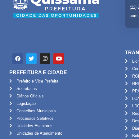
(22)
comu
TRAN
Lic
Con
PREFEITURA E CIDADE
RG
Prefeito e Vice Prefeita
RR
Secretarias
PP
Diários Oficiais
LO
Legislação
LD
Conselhos Municipais
Rec
Processos Seletivos
Des
Unidades Escolares
Diá
Unidades de Atendimento
Bal