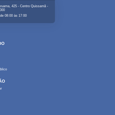
ruama, 425 - Centro Quissamã -
-000
de 08:00 às 17:00
DO
lico
ÃO
or