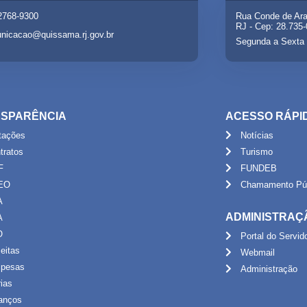
 2768-9300
Rua Conde de Ara
RJ - Cep: 28.735
nicacao@quissama.rj.gov.br
Segunda a Sexta 
SPARÊNCIA
ACESSO RÁPI
itações
Notícias
tratos
Turismo
F
FUNDEB
EO
Chamamento Púb
A
ADMINISTRAÇ
A
O
Portal do Servid
eitas
Webmail
pesas
Administração
rias
anços