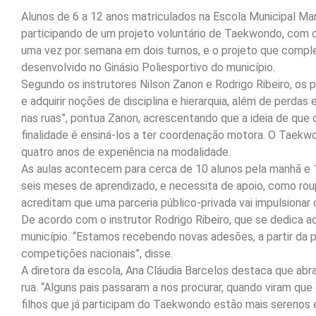
Alunos de 6 a 12 anos matriculados na Escola Municipal Mar
participando de um projeto voluntário de Taekwondo, com 
uma vez por semana em dois turnos, e o projeto que comp
desenvolvido no Ginásio Poliesportivo do município.
Segundo os instrutores Nilson Zanon e Rodrigo Ribeiro, os 
e adquirir noções de disciplina e hierarquia, além de perdas
nas ruas”, pontua Zanon, acrescentando que a ideia de que o
finalidade é ensiná-los a ter coordenação motora. O Taekw
quatro anos de experiência na modalidade.
As aulas acontecem para cerca de 10 alunos pela manhã e 1
seis meses de aprendizado, e necessita de apoio, como roup
acreditam que uma parceria público-privada vai impulsionar 
De acordo com o instrutor Rodrigo Ribeiro, que se dedica 
município. “Estamos recebendo novas adesões, a partir da
competições nacionais”, disse.
A diretora da escola, Ana Cláudia Barcelos destaca que abraç
rua. “Alguns pais passaram a nos procurar, quando viram que 
filhos que já participam do Taekwondo estão mais serenos 