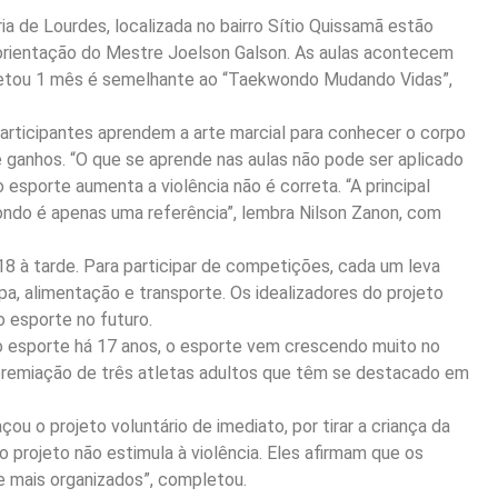
ia de Lourdes, localizada no bairro Sítio Quissamã estão
orientação do Mestre Joelson Galson. As aulas acontecem
letou 1 mês é semelhante ao “Taekwondo Mudando Vidas”,
participantes aprendem a arte marcial para conhecer o corpo
 e ganhos. “O que se aprende nas aulas não pode ser aplicado
 esporte aumenta a violência não é correta. “A principal
ondo é apenas uma referência”, lembra Nilson Zanon, com
8 à tarde. Para participar de competições, cada um leva
a, alimentação e transporte. Os idealizadores do projeto
o esporte no futuro.
ao esporte há 17 anos, o esporte vem crescendo muito no
 premiação de três atletas adultos que têm se destacado em
ou o projeto voluntário de imediato, por tirar a criança da
o projeto não estimula à violência. Eles afirmam que os
e mais organizados”, completou.