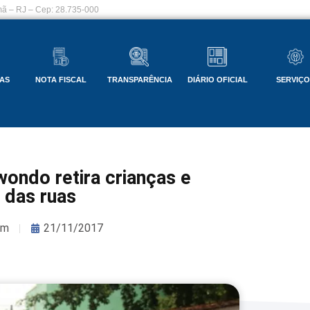
ã – RJ – Cep: 28.735-000
AS
NOTA FISCAL
TRANSPARÊNCIA
DIÁRIO OFICIAL
SERVIÇ
wondo retira crianças e
 das ruas
om
21/11/2017