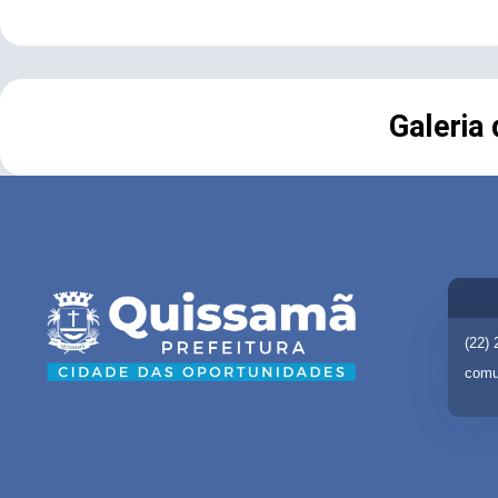
Galeria
(22)
comu