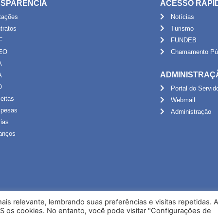
SPARÊNCIA
ACESSO RÁPI
itações
Notícias
tratos
Turismo
F
FUNDEB
EO
Chamamento Púb
A
ADMINISTRAÇ
A
O
Portal do Servid
eitas
Webmail
pesas
Administração
rias
anços
is relevante, lembrando suas preferências e visitas repetidas. 
S os cookies. No entanto, você pode visitar "Configurações de