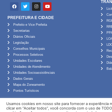
TRAN
Lic
Con
PREFEITURA E CIDADE
RG
Prefeito e Vice Prefeita
RR
Secretarias
PP
Diários Oficiais
LO
Legislação
LD
Conselhos Municipais
Rec
Processos Seletivos
Des
Unidades Escolares
Diá
Unidades de Atendimento
Bal
Unidades Socioassistênciais
Dados Gerais
Mapa do Zoneamento
Pontos Turísticos
Usamos cookies em nosso site para fornecer a experiência ma
clicar em “Aceitar todos”, você concorda com o uso de TODO