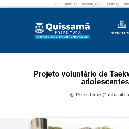
Rua Conde de Araruama, 425 – Centro Quissam
SECRETARI
Projeto voluntário de Taek
adolescentes
Por
sistemas@npibrasil.c