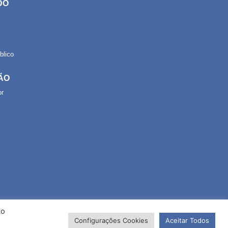
DO
lico
ÃO
or
Ao
Configurações Cookies
Aceitar Todos