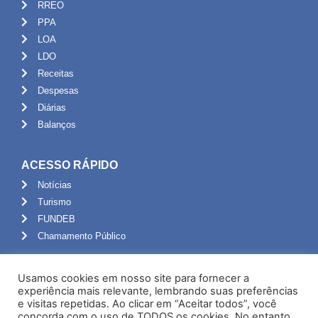
RREO
PPA
LOA
LDO
Receitas
Despesas
Diárias
Balanços
ACESSO RÁPIDO
Notícias
Turismo
FUNDEB
Chamamento Público
ADMINISTRAÇÃO
Usamos cookies em nosso site para fornecer a
Portal do Servidor
experiência mais relevante, lembrando suas preferências
e visitas repetidas. Ao clicar em “Aceitar todos”, você
Webmail
concorda com o uso de TODOS os cookies. No entanto,