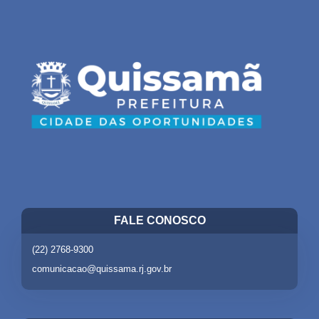
FALE CONOSCO
(22) 2768-9300
comunicacao@quissama.rj.gov.br