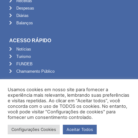
Receitas
Despesas
Diárias
Balanços
ACESSO RÁPIDO
Notícias
Turismo
FUNDEB
Chamamento Público
ADMINISTRAÇÃO
Usamos cookies em nosso site para fornecer a
Portal do Servidor
experiência mais relevante, lembrando suas preferências
e visitas repetidas. Ao clicar em “Aceitar todos”, você
Webmail
concorda com o uso de TODOS os cookies. No entanto,
Administração
você pode visitar "Configurações de cookies" para
fornecer um consentimento controlado.
Configurações Cookies
Aceitar Todos
Desenvolvido por NPI Brasil