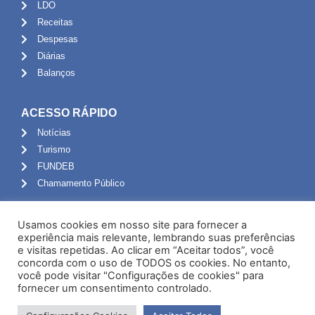
LDO
Receitas
Despesas
Diárias
Balanços
ACESSO RÁPIDO
Notícias
Turismo
FUNDEB
Chamamento Público
ADMINISTRAÇÃO
Usamos cookies em nosso site para fornecer a
Portal do Servidor
experiência mais relevante, lembrando suas preferências
e visitas repetidas. Ao clicar em “Aceitar todos”, você
Webmail
concorda com o uso de TODOS os cookies. No entanto,
Administração
você pode visitar "Configurações de cookies" para
fornecer um consentimento controlado.