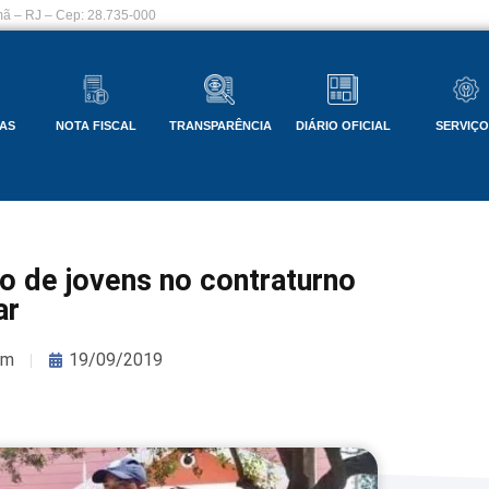
ã – RJ – Cep: 28.735-000
AS
NOTA FISCAL
TRANSPARÊNCIA
DIÁRIO OFICIAL
SERVIÇ
 de jovens no contraturno
ar
om
19/09/2019