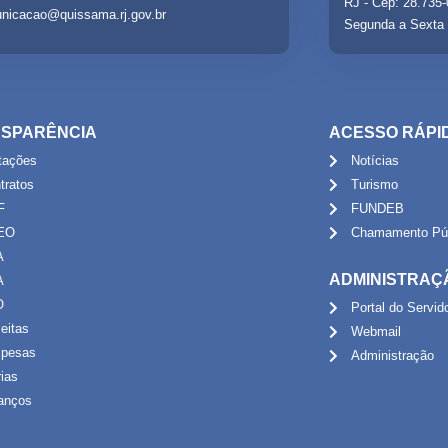
RJ - Cep: 28.735
nicacao@quissama.rj.gov.br
Segunda a Sexta 
SPARÊNCIA
ACESSO RÁPI
itações
Notícias
tratos
Turismo
F
FUNDEB
EO
Chamamento Púb
A
ADMINISTRAÇ
A
O
Portal do Servid
eitas
Webmail
pesas
Administração
rias
anços