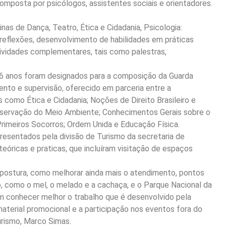
mposta por psicólogos, assistentes sociais e orientadores.
nas de Dança, Teatro, Ética e Cidadania, Psicologia:
reflexões, desenvolvimento de habilidades em práticas
tividades complementares, tais como palestras,
e 16 anos foram designados para a composição da Guarda
to e supervisão, oferecido em parceria entre a
 como Ética e Cidadania; Noções de Direito Brasileiro e
reservação do Meio Ambiente; Conhecimentos Gerais sobre o
Primeiros Socorros; Ordem Unida e Educação Física.
presentados pela divisão de Turismo da secretaria de
óricas e praticas, que incluíram visitação de espaços
 postura, como melhorar ainda mais o atendimento, pontos
pio, como o mel, o melado e a cachaça, e o Parque Nacional da
am conhecer melhor o trabalho que é desenvolvido pela
terial promocional e a participação nos eventos fora do
urismo, Marco Simas.