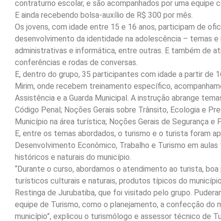
contraturno escolar, e são acompanhados por uma equipe co
E ainda recebendo bolsa-auxílio de R$ 300 por mês.
Os jovens, com idade entre 15 e 16 anos, participam de ofici
desenvolvimento da identidade na adolescência – temas e 
administrativas e informática, entre outras. E também de a
conferências e rodas de conversas.
E, dentro do grupo, 35 participantes com idade a partir d
Mirim, onde recebem treinamento específico, acompanhamen
Assistência e a Guarda Municipal. A instrução abrange temas
Código Penal; Noções Gerais sobre Trânsito, Ecologia e P
Município na área turística; Noções Gerais de Segurança e 
E, entre os temas abordados, o turismo e o turista foram a
Desenvolvimento Econômico, Trabalho e Turismo em aulas te
históricos e naturais do município.
“Durante o curso, abordamos o atendimento ao turista, boa
turísticos culturais e naturais, produtos típicos do municí
Restinga de Jurubatiba, que foi visitado pelo grupo. Puder
equipe de Turismo, como o planejamento, a confecção do ma
município”, explicou o turismólogo e assessor técnico de T