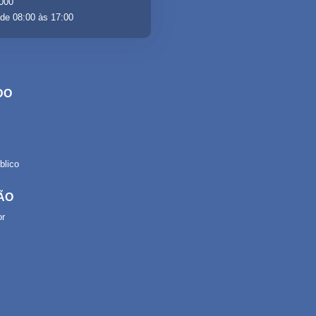
-000
de 08:00 às 17:00
DO
lico
ÃO
or