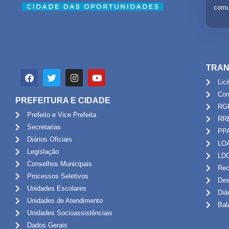
comu
TRAN
Lic
Con
PREFEITURA E CIDADE
RG
Prefeito e Vice Prefeita
RR
Secretarias
PP
Diários Oficiais
LO
Legislação
LD
Conselhos Municipais
Rec
Processos Seletivos
Des
Unidades Escolares
Diá
Unidades de Atendimento
Bal
Unidades Socioassistênciais
Dados Gerais