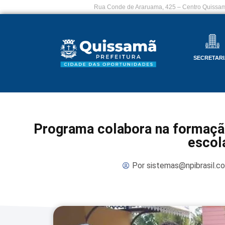
Rua Conde de Araruama, 425 – Centro Quissam
SECRETARI
Programa colabora na formação
escol
Por
sistemas@npibrasil.c