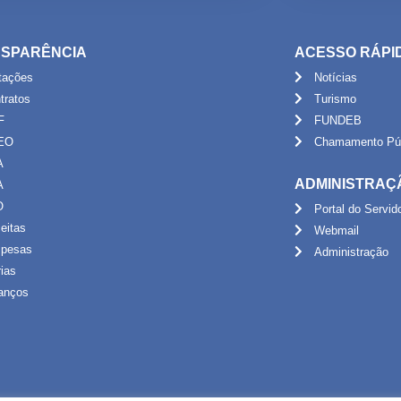
SPARÊNCIA
ACESSO RÁPI
itações
Notícias
tratos
Turismo
F
FUNDEB
EO
Chamamento Púb
A
ADMINISTRAÇ
A
O
Portal do Servid
eitas
Webmail
pesas
Administração
rias
anços