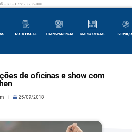
ã – RJ – Cep: 28.735-000
AS
NOTA FISCAL
TRANSPARÊNCIA
DIÁRIO OFICIAL
SERVIÇ
ações de oficinas e show com
hen
om
25/09/2018