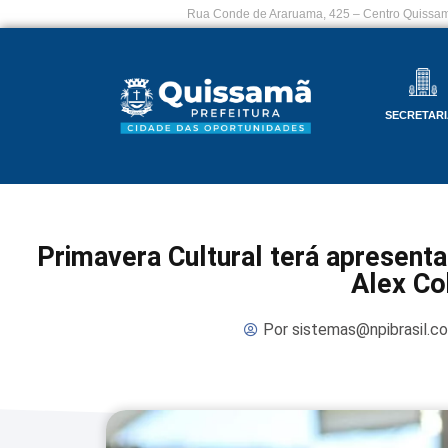
Rua Conde de Araruama, 425 – Centro Quissam
SECRETARI
Primavera Cultural terá apresent
Alex Co
Por
sistemas@npibrasil.c