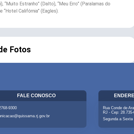
, “Muito Estranho” (Dalto), “Meu Erro” (Paralamas do
 “Hotel Califórnia” (Eagles).
 de Fotos
FALE CONOSCO
ENDERE
 2768-9300
Rua Conde de Ara
RJ - Cep: 28.735
nicacao@quissama.rj.gov.br
Segunda a Sexta 