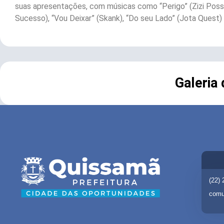
suas apresentações, com músicas como “Perigo” (Zizi Possi)
Sucesso), “Vou Deixar” (Skank), “Do seu Lado” (Jota Quest) e
Galeria
(22)
comu