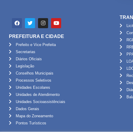
TRAN
Lic
Con
PREFEITURA E CIDADE
RG
Prefeito e Vice Prefeita
RR
Secretarias
PP
Diários Oficiais
LO
Legislação
LD
Conselhos Municipais
Rec
Processos Seletivos
Des
Unidades Escolares
Diá
Unidades de Atendimento
Bal
Unidades Socioassistênciais
Dados Gerais
Mapa do Zoneamento
Pontos Turísticos