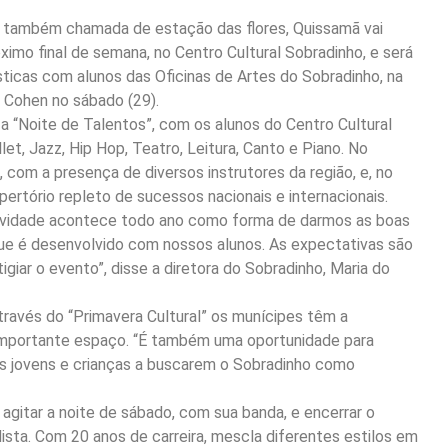
o, também chamada de estação das flores, Quissamã vai
óximo final de semana, no Centro Cultural Sobradinho, e será
sticas com alunos das Oficinas de Artes do Sobradinho, na
 Cohen no sábado (29).
rá a “Noite de Talentos”, com os alunos do Centro Cultural
let, Jazz, Hip Hop, Teatro, Leitura, Canto e Piano. No
, com a presença de diversos instrutores da região, e, no
rtório repleto de sucessos nacionais e internacionais.
tividade acontece todo ano como forma de darmos as boas
ue é desenvolvido com nossos alunos. As expectativas são
giar o evento”, disse a diretora do Sobradinho, Maria do
través do “Primavera Cultural” os munícipes têm a
importante espaço. “É também uma oportunidade para
 jovens e crianças a buscarem o Sobradinho como
gitar a noite de sábado, com sua banda, e encerrar o
adista. Com 20 anos de carreira, mescla diferentes estilos em