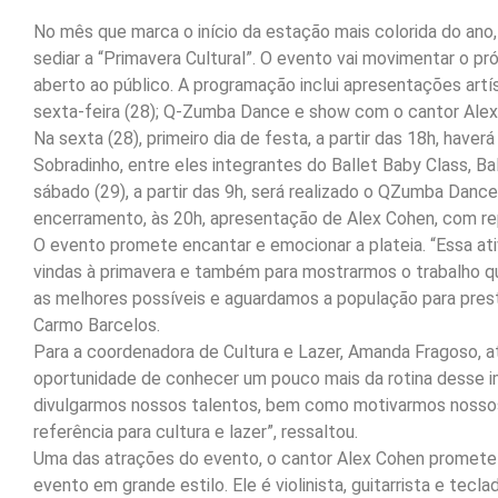
No mês que marca o início da estação mais colorida do an
sediar a “Primavera Cultural”. O evento vai movimentar o pr
aberto ao público. A programação inclui apresentações artí
sexta-feira (28); Q-Zumba Dance e show com o cantor Alex
Na sexta (28), primeiro dia de festa, a partir das 18h, have
Sobradinho, entre eles integrantes do Ballet Baby Class, Bal
sábado (29), a partir das 9h, será realizado o QZumba Dance
encerramento, às 20h, apresentação de Alex Cohen, com repe
O evento promete encantar e emocionar a plateia. “Essa a
vindas à primavera e também para mostrarmos o trabalho q
as melhores possíveis e aguardamos a população para presti
Carmo Barcelos.
Para a coordenadora de Cultura e Lazer, Amanda Fragoso, a
oportunidade de conhecer um pouco mais da rotina desse 
divulgarmos nossos talentos, bem como motivarmos nossos
referência para cultura e lazer”, ressaltou.
Uma das atrações do evento, o cantor Alex Cohen promete a
evento em grande estilo. Ele é violinista, guitarrista e tecl