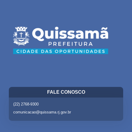
FALE CONOSCO
(22) 2768-9300
comunicacao@quissama.rj.gov.br