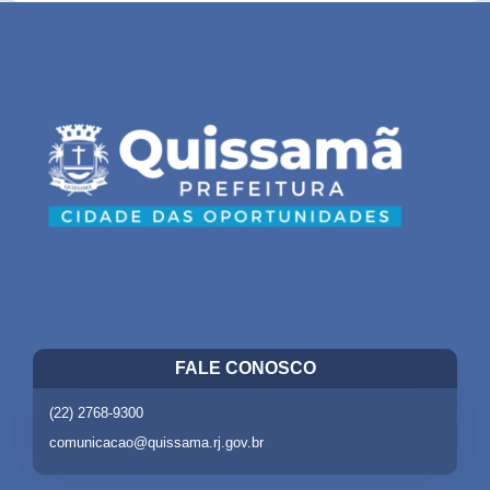
FALE CONOSCO
(22) 2768-9300
comunicacao@quissama.rj.gov.br