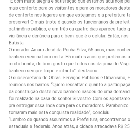
“É com muita alegria e satisfação que estamos aqui hoje par
mais conforto para os visitantes e para os moradores desta
de conforto nos lugares em que estejamos e a prefeitura t
preservar! O mais triste é quando os funcionários da prefe
patrimônio público, e em três ou quatro dias aparece tudo
vigilância e denúncia para o bem, que é o celular. Então, no
Batista.
O morador Amaro José da Penha Silva, 65 anos, mais conhec
banheiro veio na hora certa. Há muitos anos que pedíamos 
muito bonita, de bom gosto que todos nós da praia do Vi
banheiro sempre limpo e intacto”, destacou.
O subsecretário de Obras, Serviços Públicos e Urbanismo, Ed
reuniões nos bairros. “Quero ressaltar o quanto a particip
da construção deste novo banheiro nasceu de uma demanda
foi realizado na casa do senhor Silvestre. Com os apontam
pra entregar essa linda obra para os moradores. Parabenizo 
tornaram mais esta conquista realidade”, concluiu.
“Lembro de quando assumimos a Prefeitura, encontramos o 
estaduais e federais. Anos atrás, a cidade arrecadava R$ 2