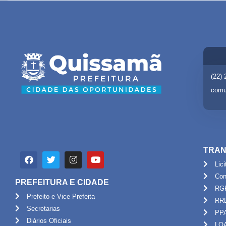
(22)
comu
TRAN
Lic
Con
PREFEITURA E CIDADE
RG
Prefeito e Vice Prefeita
RR
Secretarias
PP
Diários Oficiais
LO