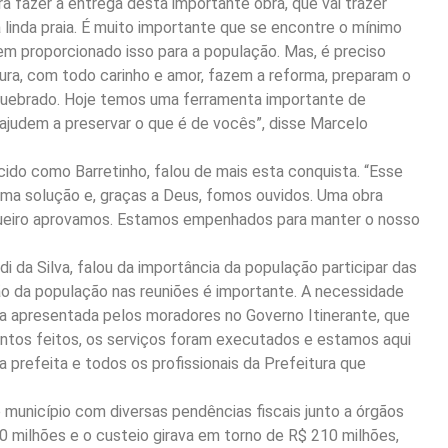
a fazer a entrega desta importante obra, que vai trazer
 linda praia. É muito importante que se encontre o mínimo
em proporcionado isso para a população. Mas, é preciso
itura, com todo carinho e amor, fazem a reforma, preparam o
 quebrado. Hoje temos uma ferramenta importante de
s ajudem a preservar o que é de vocês”, disse Marcelo
ido como Barretinho, falou de mais esta conquista. “Esse
uma solução e, graças a Deus, fomos ouvidos. Uma obra
sgueiro aprovamos. Estamos empenhados para manter o nosso
i da Silva, falou da importância da população participar das
ação da população nas reuniões é importante. A necessidade
 apresentada pelos moradores no Governo Itinerante, que
entos feitos, os serviços foram executados e estamos aqui
a prefeita e todos os profissionais da Prefeitura que
município com diversas pendências fiscais junto a órgãos
50 milhões e o custeio girava em torno de R$ 210 milhões,