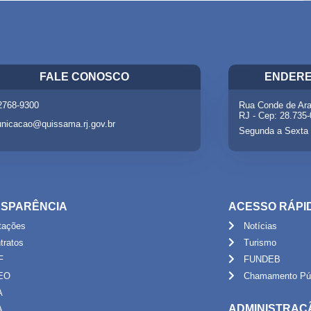
FALE CONOSCO
ENDERE
 2768-9300
Rua Conde de Ara
RJ - Cep: 28.735
nicacao@quissama.rj.gov.br
Segunda a Sexta 
SPARÊNCIA
ACESSO RÁPI
itações
Notícias
tratos
Turismo
F
FUNDEB
EO
Chamamento Púb
A
ADMINISTRAÇ
A