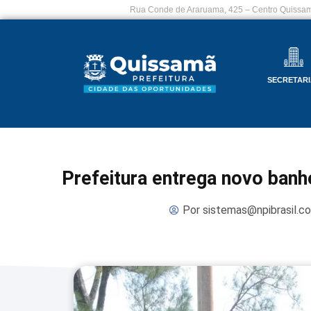
Rua Conde de Araruama, 425 – Centro Quissam
SECRETARI
Prefeitura entrega novo banhe
Por
sistemas@npibrasil.c