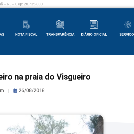
ã – RJ – Cep: 28.735-000
AS
NOTA FISCAL
TRANSPARÊNCIA
DIÁRIO OFICIAL
SERVIÇ
iro na praia do Visgueiro
om
26/08/2018