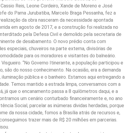
o, Cassio Reis, Leone Cordeiro, Xande de Moreno e José
chefe do Parna Jurubatiba, Marcelo Braga Pessanha, fez a
e realização da obra nasceram da necessidade apontada
rrida em agosto de 2017, e a construção foi realizada no
interditado pela Defesa Civil e demolido pela secretaria de
 eminente de desabamento. O novo prédio conta com
s especiais, chuveiros na parte externa, divisórias de
omodidade para os moradores e visitantes do balneário.
Visgueiro. “No Governo Itinerante, a população participou e
to, são do nosso conhecimento. Na ocasião, era a demanda
 iluminação pública e o banheiro. Estamos aqui entregando a
lidade. Temos mantido a estrada limpa, conversamos com a
á, já que o encanamento passa a 8 quilômetros daqui, e a
contramos um cenário conturbado financeiramente e, no ano
ência Social, parcelar as inúmeras dividas herdadas, porque
 da nossa cidade, fomos a Brasília atrás de recursos e,
 conseguimos trazer mais de R$ 20 milhões em parcerias.
isou.