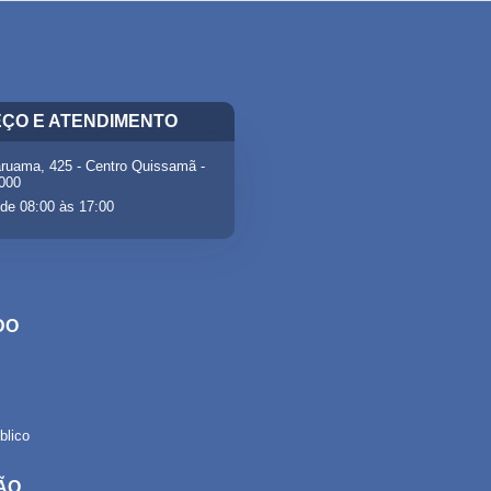
ÇO E ATENDIMENTO
ruama, 425 - Centro Quissamã -
-000
de 08:00 às 17:00
DO
lico
ÃO