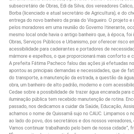
subsecretário de Obras, Edi da Silva; dos vereadores Calic
Borba (licenciado e atual secretário de Agricultura); e do 
entrega do novo banheiro da praia do Visgueiro. O projeto 
pelos moradores em uma reunião do Governo Itinerante, oco
mesmo local onde havia o antigo banheiro que, à época, foi 
Obras, Serviços Públicos e Urbanismo, por oferecer risco
acessibilidade para cadeirantes e portadores de necessidade
mármore e espelhos, o que proporcionará mais conforto e c
A prefeita Fátima Pacheco falou das ações já efetuadas no 
apontou as principais demandas e necessidades, que de fa
do transporte, a manutenção da estrada, a questão da água,
obra, um banheiro de alto padrão, moderno e com acessibi
Cedae sobre a possibilidade de trazer água encanada para c
iluminação pública tem recebido manutenção de rotina. En
passado, nos dedicamos a cuidar da Saúde, Educação, Assist
achamos o nome de Quissamã sujo no CAUC. Limpamos o nome
ao lado do povo, dos secretários e dos nossos vereadores,
Vamos continuar trabalhando pelo bem de nossa cidade”, fr