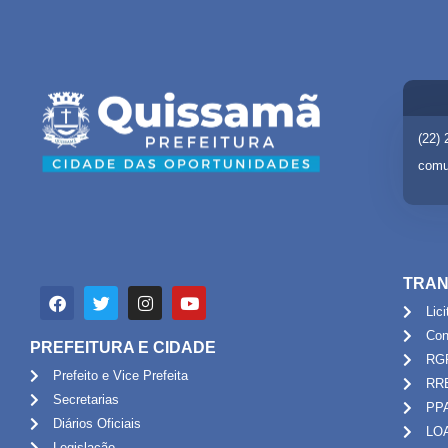
(22)
comu
TRAN
Lic
Con
PREFEITURA E CIDADE
RG
Prefeito e Vice Prefeita
RR
Secretarias
PP
Diários Oficiais
LO
Legislação