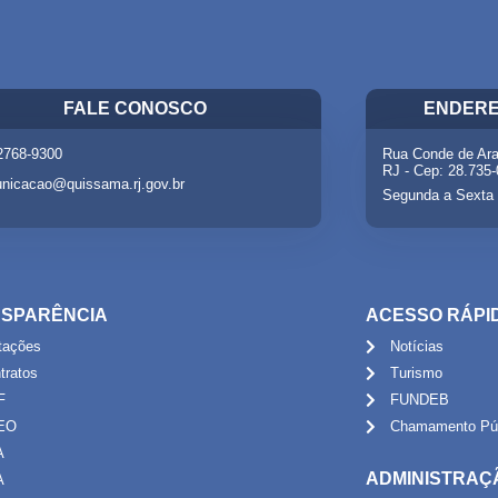
FALE CONOSCO
ENDERE
 2768-9300
Rua Conde de Ara
RJ - Cep: 28.735
nicacao@quissama.rj.gov.br
Segunda a Sexta 
SPARÊNCIA
ACESSO RÁPI
itações
Notícias
tratos
Turismo
F
FUNDEB
EO
Chamamento Púb
A
ADMINISTRAÇ
A