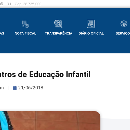
ã – RJ – Cep: 28.735-000
AS
NOTA FISCAL
TRANSPARÊNCIA
DIÁRIO OFICIAL
SERVIÇ
ntros de Educação Infantil
om
21/06/2018