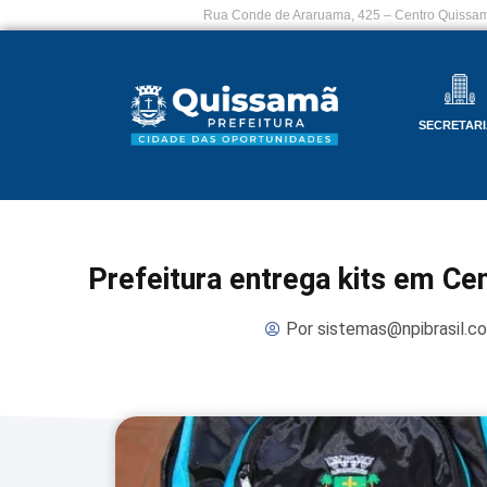
Rua Conde de Araruama, 425 – Centro Quissam
SECRETARI
Prefeitura entrega kits em Ce
Por
sistemas@npibrasil.c