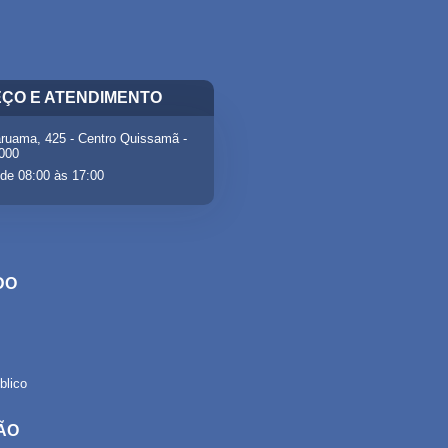
ÇO E ATENDIMENTO
ruama, 425 - Centro Quissamã -
-000
de 08:00 às 17:00
DO
lico
ÃO