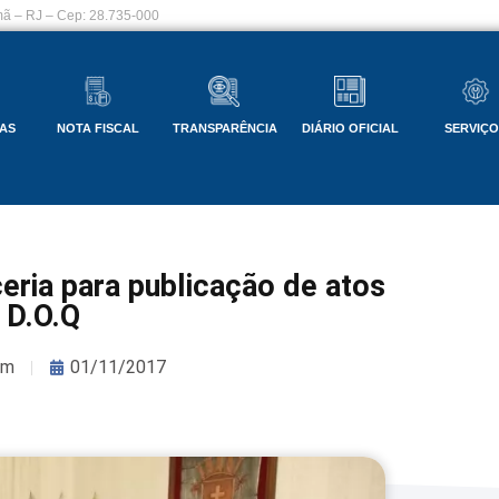
ã – RJ – Cep: 28.735-000
AS
NOTA FISCAL
TRANSPARÊNCIA
DIÁRIO OFICIAL
SERVIÇ
eria para publicação de atos
o D.O.Q
om
01/11/2017