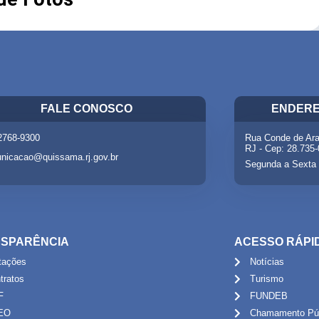
FALE CONOSCO
ENDERE
 2768-9300
Rua Conde de Ara
RJ - Cep: 28.735
nicacao@quissama.rj.gov.br
Segunda a Sexta 
SPARÊNCIA
ACESSO RÁPI
itações
Notícias
tratos
Turismo
F
FUNDEB
EO
Chamamento Púb