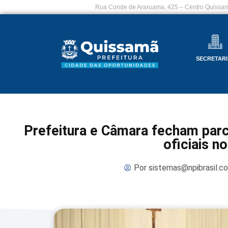
Rua Conde de Araruama, 425 – Centro Quissam
SECRETARI
Prefeitura e Câmara fecham parc
oficiais n
Por
sistemas@npibrasil.c