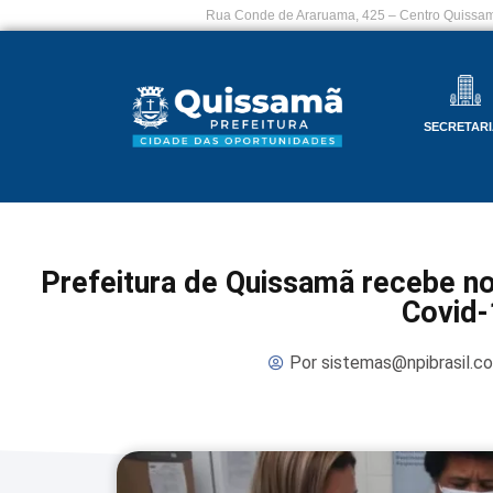
Rua Conde de Araruama, 425 – Centro Quissam
SECRETARI
Prefeitura de Quissamã recebe no
Covid-
Por
sistemas@npibrasil.c