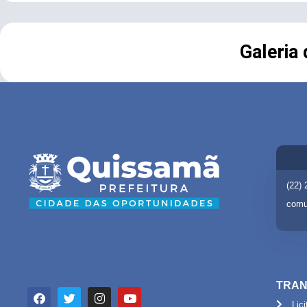
Galeria
(22)
comu
TRAN
Lic