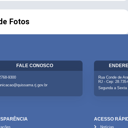
 de Fotos
FALE CONOSCO
ENDERE
 2768-9300
Rua Conde de Ara
RJ - Cep: 28.735
nicacao@quissama.rj.gov.br
Segunda a Sexta 
SPARÊNCIA
ACESSO RÁPI
itações
Notícias