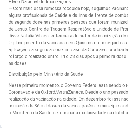
Plano Nacional de Imunizações.
— Com mais essa remessa recebida hoje, seguimos vacinand
alguns profissionais de Saúde e da linha de frente de comb
da segunda dose nas primeiras pessoas que foram imunizada
de Jesus, Centro de Triagem Respiratório e Unidade de Pr
disse Natália Villaça, enfermeira do setor de imunização do 
O planejamento da vacinação em Quissamã tem seguido as 
aplicação da segunda dose, no caso da Coronavc, produzida
reforço é realizado entre 14 e 28 dias após a primeira dos
as doses.
Distribuição pelo Ministério da Saúde
Neste primeiro momento, o Governo Federal está sendo o re
CoronaVac e da Oxford/AstraZeneca. Desde o ano passado, 
realização da vacinação na cidade. Em dezembro foi assin
aquisição de 36 mil doses da vacina, porém, o município ai
o Ministério da Saúde determinar a exclusividade na distrib