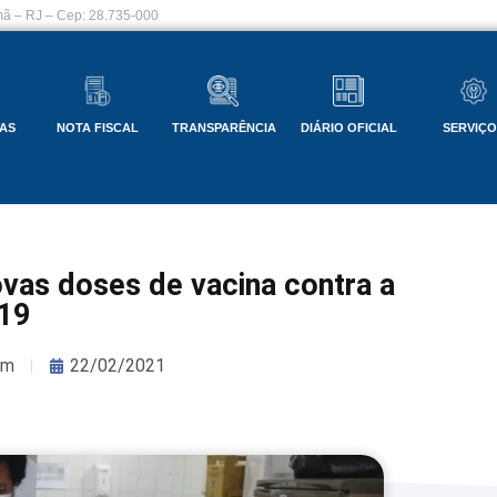
ã – RJ – Cep: 28.735-000
AS
NOTA FISCAL
TRANSPARÊNCIA
DIÁRIO OFICIAL
SERVIÇ
vas doses de vacina contra a
19
om
22/02/2021