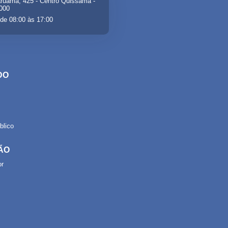
ruama, 425 - Centro Quissamã -
-000
de 08:00 às 17:00
DO
lico
ÃO
or