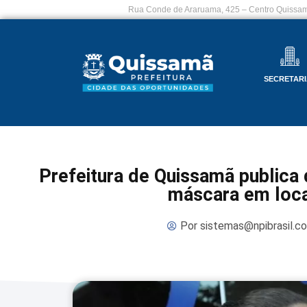
Rua Conde de Araruama, 425 – Centro Quissam
SECRETARI
Prefeitura de Quissamã publica 
máscara em loca
Por
sistemas@npibrasil.c