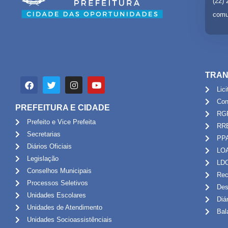
(22)
comu
TRAN
Lic
Con
PREFEITURA E CIDADE
RG
Prefeito e Vice Prefeita
RR
Secretarias
PP
Diários Oficiais
LO
Legislação
LD
Conselhos Municipais
Rec
Processos Seletivos
Des
Unidades Escolares
Diá
Unidades de Atendimento
Bal
Unidades Socioassistênciais