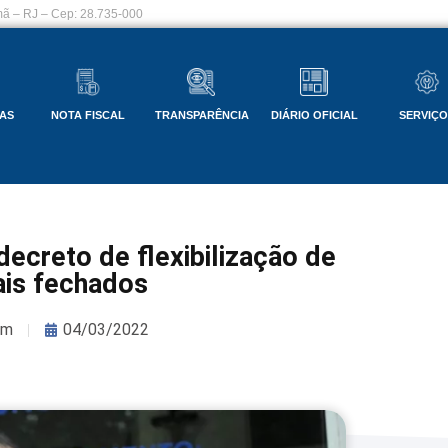
ã – RJ – Cep: 28.735-000
AS
NOTA FISCAL
TRANSPARÊNCIA
DIÁRIO OFICIAL
SERVIÇ
decreto de flexibilização de
is fechados
om
04/03/2022