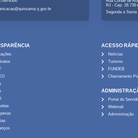
 2768-9300
Rua Conde de Ara
RJ - Cep: 28.735
nicacao@quissama.rj.gov.br
Segunda a Sexta 
SPARÊNCIA
ACESSO RÁPI
itações
Notícias
tratos
Turismo
F
FUNDEB
EO
Chamamento Púb
A
ADMINISTRAÇ
A
O
Portal do Servid
eitas
Webmail
pesas
Administração
rias
anços