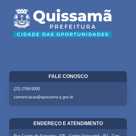
FALE CONOSCO
(22) 2768-9300
comunicacao@quissama.rj.gov.br
ENDEREÇO E ATENDIMENTO
Rua Conde de Araruama, 425 - Centro Quissamã - RJ - Cep: