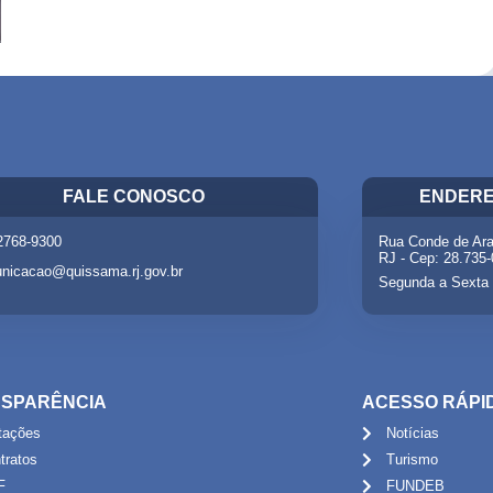
FALE CONOSCO
ENDERE
 2768-9300
Rua Conde de Ara
RJ - Cep: 28.735
nicacao@quissama.rj.gov.br
Segunda a Sexta 
SPARÊNCIA
ACESSO RÁPI
itações
Notícias
tratos
Turismo
F
FUNDEB