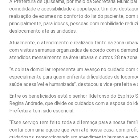
A Prefeitura de Quissamã, por meio da Secretaria Municipa
comodidade e acessibilidade à população. Um dos destaques é
realização de exames no conforto do lar do paciente, com a 
principalmente, para idosos, pessoas com mobilidade reduz
deslocamento até as unidades.
Atualmente, o atendimento é realizado tanto na zona urbana
com visitas semanais organizadas de acordo com a demanda
atendidos mensalmente na área urbana e outros 28 na zona r
“A coleta domiciliar representa um avanço no cuidado com o
especialmente para quem enfrenta dificuldades de locom
saúde acessível e humanizada”, destacou a vice-prefeita e s
Entre os beneficiados está o senhor Ildefonso do Espírito S
Regina Andrade, que divide os cuidados com a esposa do idos
Prefeitura tem sido essencial.
“Esse serviço tem feito toda a diferença para a nossa famí
contar com uma equipe que vem até nossa casa, com profiss
cuidadosos, proporcionando um atendimento humano e neces