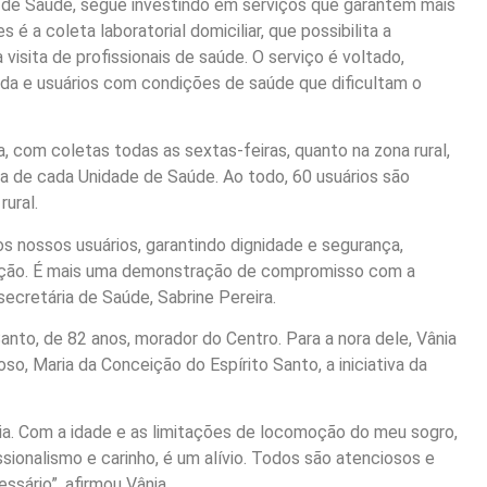
l de Saúde, segue investindo em serviços que garantem mais
 a coleta laboratorial domiciliar, que possibilita a
visita de profissionais de saúde. O serviço é voltado,
ida e usuários com condições de saúde que dificultam o
, com coletas todas as sextas-feiras, quanto na zona rural,
 de cada Unidade de Saúde. Ao todo, 60 usuários são
ural.
s nossos usuários, garantindo dignidade e segurança,
oção. É mais uma demonstração de compromisso com a
ecretária de Saúde, Sabrine Pereira.
anto, de 82 anos, morador do Centro. Para a nora dele, Vânia
o, Maria da Conceição do Espírito Santo, a iniciativa da
lia. Com a idade e as limitações de locomoção do meu sogro,
ionalismo e carinho, é um alívio. Todos são atenciosos e
sário”, afirmou Vânia.