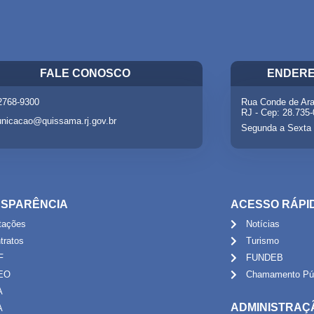
FALE CONOSCO
ENDERE
 2768-9300
Rua Conde de Ara
RJ - Cep: 28.735
nicacao@quissama.rj.gov.br
Segunda a Sexta 
SPARÊNCIA
ACESSO RÁPI
itações
Notícias
tratos
Turismo
F
FUNDEB
EO
Chamamento Púb
A
ADMINISTRAÇ
A