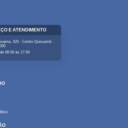
ÇO E ATENDIMENTO
ruama, 425 - Centro Quissamã -
-000
de 08:00 às 17:00
DO
lico
ÃO