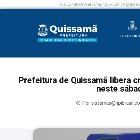
Rua Conde de Araruama, 425 – Centro Quissam
SECRETARI
Prefeitura de Quissamã libera c
neste sába
Por
sistemas@npibrasil.c