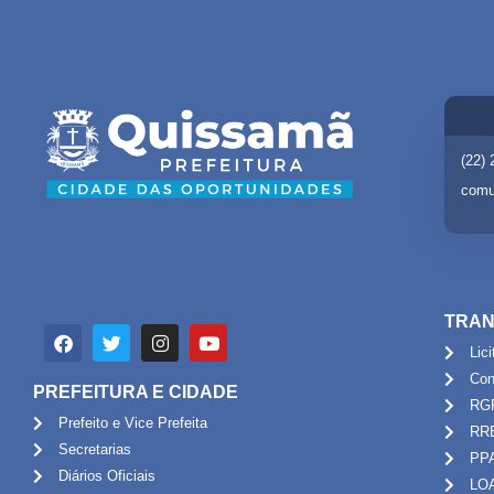
(22)
comu
TRAN
Lic
Con
PREFEITURA E CIDADE
RG
Prefeito e Vice Prefeita
RR
Secretarias
PP
Diários Oficiais
LO