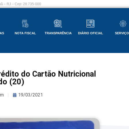
ã – RJ – Cep: 28.735-000
AS
NOTA FISCAL
TRANSPARÊNCIA
DIÁRIO OFICIAL
SERVIÇ
rédito do Cartão Nutricional
do (20)
om
19/03/2021