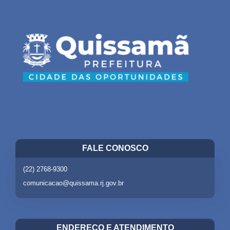
FALE CONOSCO
(22) 2768-9300
comunicacao@quissama.rj.gov.br
ENDEREÇO E ATENDIMENTO