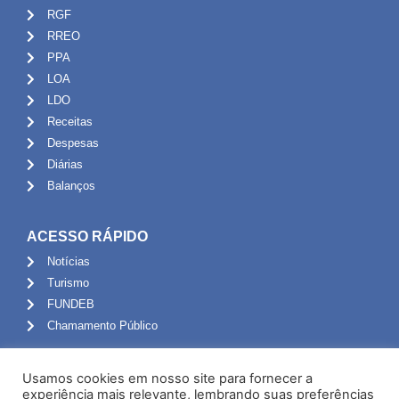
RGF
RREO
PPA
LOA
LDO
Receitas
Despesas
Diárias
Balanços
ACESSO RÁPIDO
Notícias
Turismo
FUNDEB
Chamamento Público
ADMINISTRAÇÃO
Usamos cookies em nosso site para fornecer a
Portal do Servidor
experiência mais relevante, lembrando suas preferências