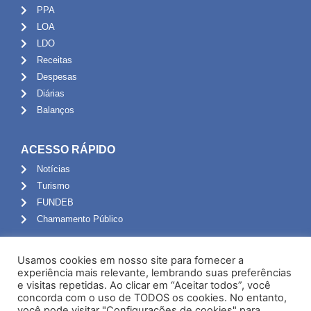
PPA
LOA
LDO
Receitas
Despesas
Diárias
Balanços
ACESSO RÁPIDO
Notícias
Turismo
FUNDEB
Chamamento Público
ADMINISTRAÇÃO
Usamos cookies em nosso site para fornecer a
Portal do Servidor
experiência mais relevante, lembrando suas preferências
e visitas repetidas. Ao clicar em “Aceitar todos”, você
Webmail
concorda com o uso de TODOS os cookies. No entanto,
Administração
você pode visitar "Configurações de cookies" para