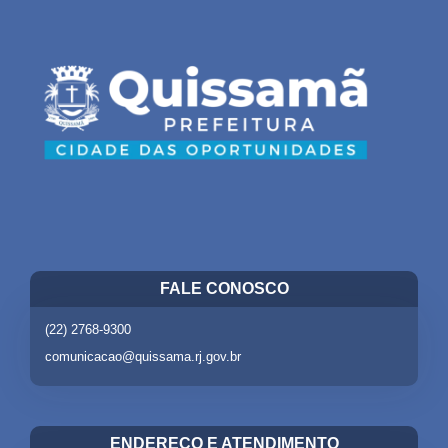
FALE CONOSCO
(22) 2768-9300
comunicacao@quissama.rj.gov.br
ENDEREÇO E ATENDIMENTO