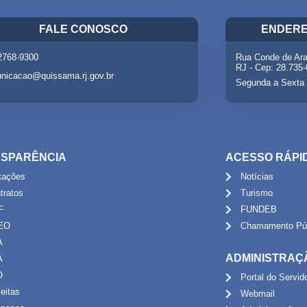
FALE CONOSCO
ENDERE
 2768-9300
Rua Conde de Ara
RJ - Cep: 28.735
nicacao@quissama.rj.gov.br
Segunda a Sexta 
SPARÊNCIA
ACESSO RÁPI
itações
Notícias
tratos
Turismo
F
FUNDEB
EO
Chamamento Púb
A
ADMINISTRAÇ
A
O
Portal do Servid
eitas
Webmail