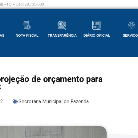
ã – RJ – Cep: 28.735-000
AS
NOTA FISCAL
TRANSPARÊNCIA
DIÁRIO OFICIAL
SERVIÇ
projeção de orçamento para
3
22
Secretaria Municipal de Fazenda