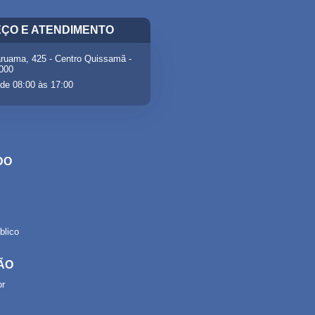
ÇO E ATENDIMENTO
ruama, 425 - Centro Quissamã -
-000
de 08:00 às 17:00
DO
lico
ÃO
or