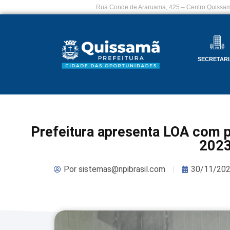
Rua Conde de Araruama, 425 – Centro Quissam
SECRETARI
Prefeitura apresenta LOA com 
202
Por
sistemas@npibrasil.com
30/11/20