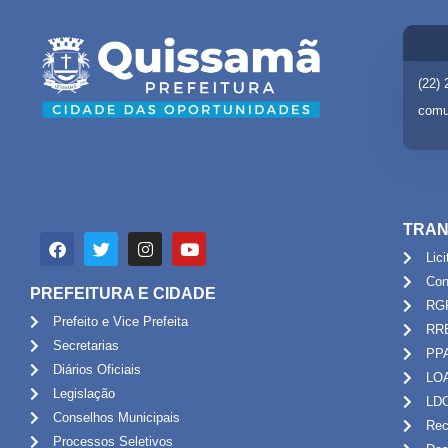
(22)
comu
TRAN
Lic
Con
PREFEITURA E CIDADE
RG
Prefeito e Vice Prefeita
RR
Secretarias
PP
Diários Oficiais
LO
Legislação
LD
Conselhos Municipais
Rec
Processos Seletivos