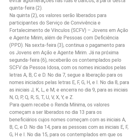
evitar aglomerações nas ruas e bancos, a partir desta
quinta-feira (2).
Na quinta (2), os valores serão liberados para
participantes do Serviço de Convivência e
Fortalecimento de Vínculos (SCFV) – Jovens em Ação
e Agente Mirim, além de Pessoas com Deficiência
(PPD). Na sexta-feira (3), continua o pagamento para
os Jovens em Ação e Agente Mirim. Já na próxima
segunda-feira (6), receberão os contemplados pelo
SCFV da Pessoa Idosa, com os nomes iniciados pelas
letras A, B, C e D. No dia 7, segue a liberação para os
nomes iniciados pelas letras E, F, G, H, e I. No dia 8, para
as iniciais J, K, L, e M; e encerra no dia 9, para as iniciais
N, O, P, Q, R, S, T, U, V, X, Y, e Z.
Para quem recebe o Renda Mínima, os valores
começam a ser liberados no dia 13 para os
beneficiários cujos nomes começam com as iniciais A,
B, C, e D. No dia 14, para as pessoas com as iniciais E, F,
G, H e I. No dia 15, para os contemplados em que os