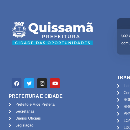
(22)
comu
TRAN
Lic
Con
PREFEITURA E CIDADE
RG
Prefeito e Vice Prefeita
RR
Secretarias
PP
Diários Oficiais
LO
Legislação
LD