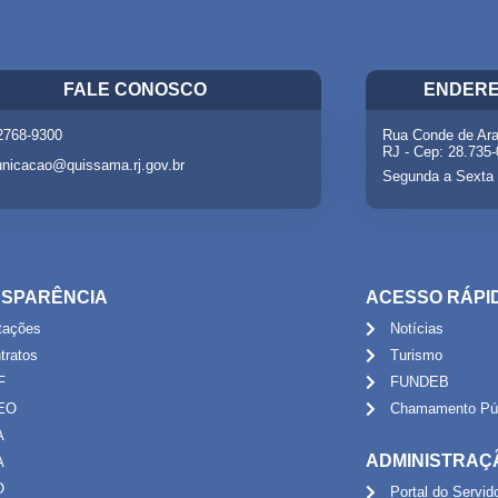
FALE CONOSCO
ENDERE
 2768-9300
Rua Conde de Ara
RJ - Cep: 28.735
nicacao@quissama.rj.gov.br
Segunda a Sexta 
SPARÊNCIA
ACESSO RÁPI
itações
Notícias
tratos
Turismo
F
FUNDEB
EO
Chamamento Púb
A
ADMINISTRAÇ
A
O
Portal do Servid