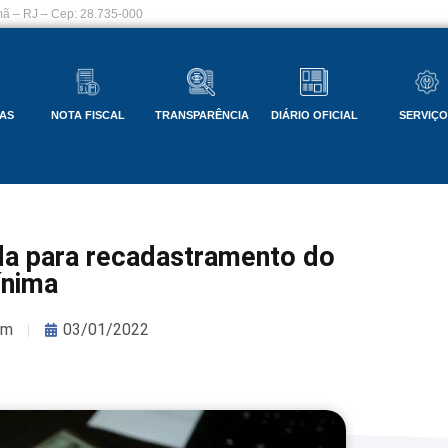
ã – RJ – Cep: 28.735-000
AS
NOTA FISCAL
TRANSPARÊNCIA
DIÁRIO OFICIAL
SERVIÇ
da para recadastramento do
ínima
om
03/01/2022