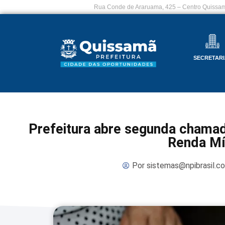
Rua Conde de Araruama, 425 – Centro Quissam
SECRETARI
Prefeitura abre segunda chama
Renda M
Por
sistemas@npibrasil.c