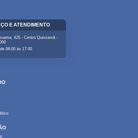
ÇO E ATENDIMENTO
ruama, 425 - Centro Quissamã -
-000
de 08:00 às 17:00
DO
lico
ÃO
or