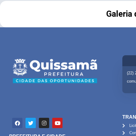
Galeria
(22)
comu
TRAN
Lic
Con