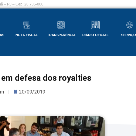
ã – RJ – Cep: 28.735-000
AS
NOTA FISCAL
TRANSPARÊNCIA
DIÁRIO OFICIAL
SERVIÇ
 em defesa dos royalties
om
20/09/2019