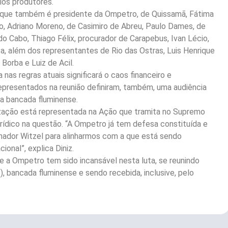
ios produtores.
, que também é presidente da Ompetro, de Quissamã, Fátima
o, Adriano Moreno, de Casimiro de Abreu, Paulo Dames, de
do Cabo, Thiago Félix, procurador de Carapebus, Ivan Lécio,
a, além dos representantes de Rio das Ostras, Luis Henrique
Borba e Luiz de Acil.
as regras atuais significará o caos financeiro e
representados na reunião definiram, também, uma audiência
a bancada fluminense.
ização está representada na Ação que tramita no Supremo
rídico na questão. “A Ompetro já tem defesa constituída e
nador Witzel para alinharmos com a que está sendo
onal”, explica Diniz.
e a Ompetro tem sido incansável nesta luta, se reunindo
 bancada fluminense e sendo recebida, inclusive, pelo