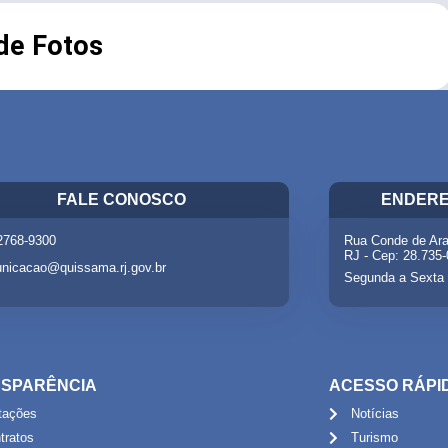
 de Fotos
FALE CONOSCO
ENDERE
 2768-9300
Rua Conde de Ara
RJ - Cep: 28.735
nicacao@quissama.rj.gov.br
Segunda a Sexta 
SPARÊNCIA
ACESSO RÁPI
itações
Notícias
tratos
Turismo