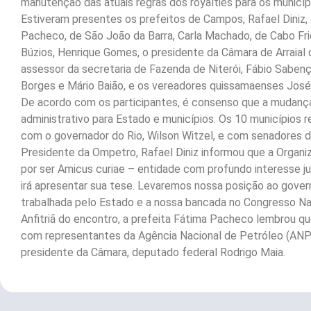
manutenção das atuais regras dos royalties para os municíp
Estiveram presentes os prefeitos de Campos, Rafael Diniz
Pacheco, de São João da Barra, Carla Machado, de Cabo Fri
Búzios, Henrique Gomes, o presidente da Câmara de Arraial 
assessor da secretaria de Fazenda de Niterói, Fábio Sabenç
Borges e Mário Baião, e os vereadores quissamaenses José 
De acordo com os participantes, é consenso que a mudança n
administrativo para Estado e municípios. Os 10 municípios 
com o governador do Rio, Wilson Witzel, e com senadores d
Presidente da Ompetro, Rafael Diniz informou que a Organ
por ser Amicus curiae – entidade com profundo interesse ju
irá apresentar sua tese. Levaremos nossa posição ao gover
trabalhada pelo Estado e a nossa bancada no Congresso Naci
Anfitriã do encontro, a prefeita Fátima Pacheco lembrou qu
com representantes da Agência Nacional de Petróleo (ANP),
presidente da Câmara, deputado federal Rodrigo Maia.