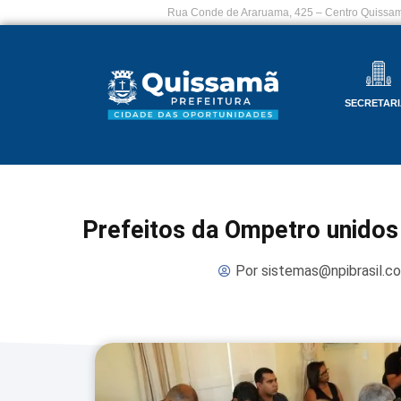
Rua Conde de Araruama, 425 – Centro Quissam
SECRETARI
Prefeitos da Ompetro unidos
Por
sistemas@npibrasil.c