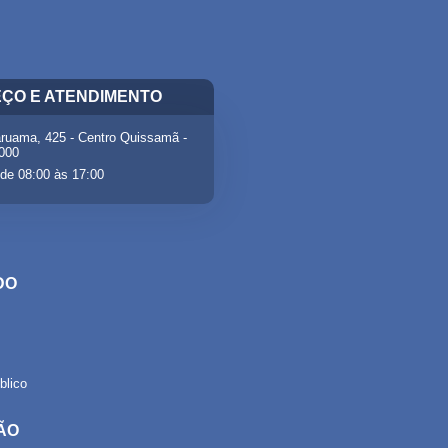
ÇO E ATENDIMENTO
ruama, 425 - Centro Quissamã -
-000
de 08:00 às 17:00
DO
lico
ÃO