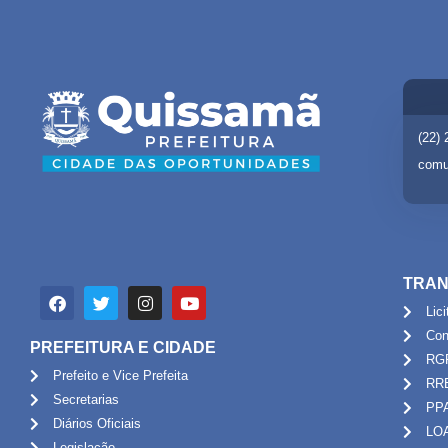
(22)
comu
TRAN
Lic
Con
PREFEITURA E CIDADE
RG
Prefeito e Vice Prefeita
RR
Secretarias
PP
Diários Oficiais
LO
Legislação