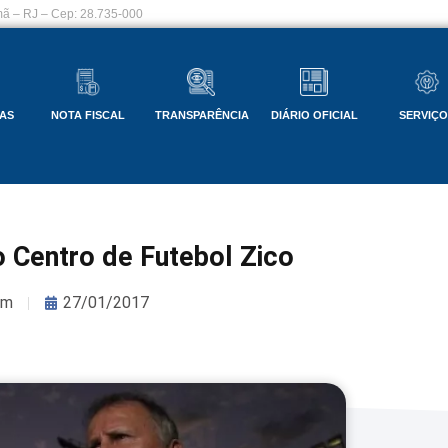
ã – RJ – Cep: 28.735-000
AS
NOTA FISCAL
TRANSPARÊNCIA
DIÁRIO OFICIAL
SERVIÇ
do Centro de Futebol Zico
om
27/01/2017