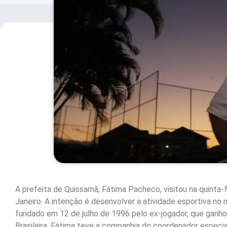
A prefeita de Quissamã, Fátima Pacheco, visitou na quinta-f
Janeiro. A intenção é desenvolver a atividade esportiva no m
fundado em 12 de julho de 1996 pelo ex-jogador, que ganh
Brasileira. Fátima teve a companhia do coordenador especia