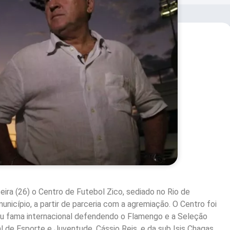
eira (26) o Centro de Futebol Zico, sediado no Rio de
unicípio, a partir de parceria com a agremiação. O Centro foi
ou fama internacional defendendo o Flamengo e a Seleção
l de Esporte e Juventude, Cássio Reis, e da sub Isis Chagas.