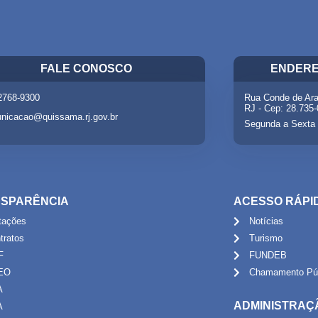
FALE CONOSCO
ENDERE
 2768-9300
Rua Conde de Ara
RJ - Cep: 28.735
nicacao@quissama.rj.gov.br
Segunda a Sexta 
SPARÊNCIA
ACESSO RÁPI
itações
Notícias
tratos
Turismo
F
FUNDEB
EO
Chamamento Púb
A
ADMINISTRAÇ
A