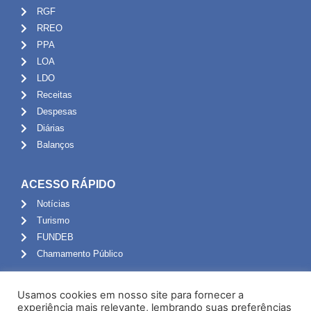
RGF
RREO
PPA
LOA
LDO
Receitas
Despesas
Diárias
Balanços
ACESSO RÁPIDO
Notícias
Turismo
FUNDEB
Chamamento Público
ADMINISTRAÇÃO
Usamos cookies em nosso site para fornecer a
Portal do Servidor
experiência mais relevante, lembrando suas preferências