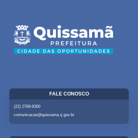
FALE CONOSCO
(22) 2768-9300
comunicacao@quissama.rj.gov.br