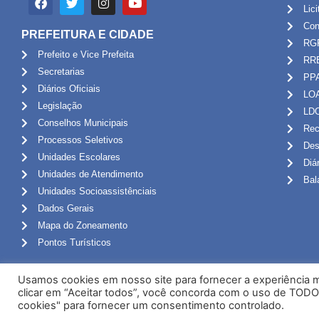
Lic
Con
PREFEITURA E CIDADE
RG
Prefeito e Vice Prefeita
RR
Secretarias
PP
Diários Oficiais
LO
Legislação
LD
Conselhos Municipais
Rec
Processos Seletivos
Des
Unidades Escolares
Diá
Unidades de Atendimento
Bal
Unidades Socioassistênciais
Dados Gerais
Mapa do Zoneamento
Pontos Turísticos
Usamos cookies em nosso site para fornecer a experiência ma
clicar em “Aceitar todos”, você concorda com o uso de TODO
cookies" para fornecer um consentimento controlado.