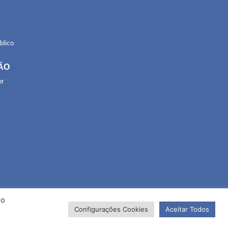
lico
ÃO
or
Ao
Configurações Cookies
Aceitar Todos