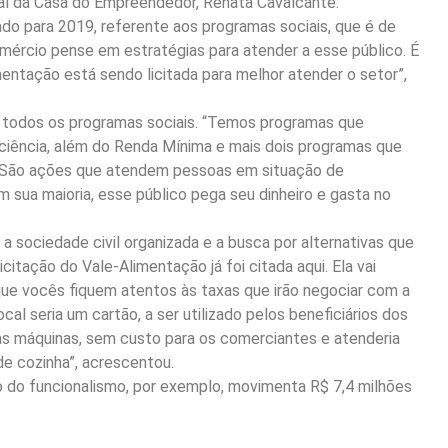
ral da Casa do Empreendedor, Renata Cavalcante.
o para 2019, referente aos programas sociais, que é de
omércio pense em estratégias para atender a esse público. É
mentação está sendo licitada para melhor atender o setor”,
 todos os programas sociais. “Temos programas que
iência, além do Renda Mínima e mais dois programas que
. São ações que atendem pessoas em situação de
 sua maioria, esse público pega seu dinheiro e gasta no
 sociedade civil organizada e a busca por alternativas que
itação do Vale-Alimentação já foi citada aqui. Ela vai
ue vocês fiquem atentos às taxas que irão negociar com a
al seria um cartão, a ser utilizado pelos beneficiários dos
 as máquinas, sem custo para os comerciantes e atenderia
de cozinha”, acrescentou.
 do funcionalismo, por exemplo, movimenta R$ 7,4 milhões