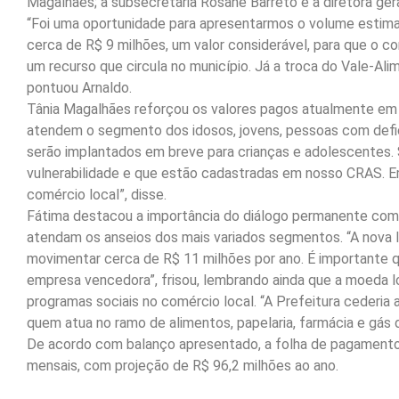
Magalhães; a subsecretária Rosane Barreto e a diretora ge
“Foi uma oportunidade para apresentarmos o volume estimad
cerca de R$ 9 milhões, um valor considerável, para que o c
um recurso que circula no município. Já a troca do Vale-Ali
pontuou Arnaldo.
Tânia Magalhães reforçou os valores pagos atualmente em
atendem o segmento dos idosos, jovens, pessoas com defic
serão implantados em breve para crianças e adolescentes
vulnerabilidade e que estão cadastradas em nosso CRAS. Em
comércio local”, disse.
Fátima destacou a importância do diálogo permanente com a
atendam os anseios dos mais variados segmentos. “A nova lic
movimentar cerca de R$ 11 milhões por ano. É importante q
empresa vencedora”, frisou, lembrando ainda que a moeda loc
programas sociais no comércio local. “A Prefeitura cederia
quem atua no ramo de alimentos, papelaria, farmácia e gás 
De acordo com balanço apresentado, a folha de pagamento
mensais, com projeção de R$ 96,2 milhões ao ano.