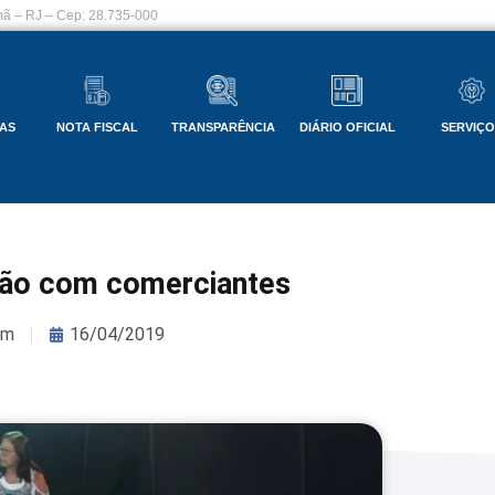
ã – RJ – Cep: 28.735-000
AS
NOTA FISCAL
TRANSPARÊNCIA
DIÁRIO OFICIAL
SERVIÇ
nião com comerciantes
om
16/04/2019