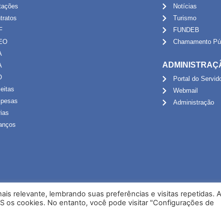
itações
Notícias
tratos
Turismo
F
FUNDEB
EO
Chamamento Púb
A
ADMINISTRAÇ
A
O
Portal do Servid
eitas
Webmail
pesas
Administração
rias
anços
is relevante, lembrando suas preferências e visitas repetidas. 
S os cookies. No entanto, você pode visitar "Configurações de
Desenvolvido por NPI Brasil