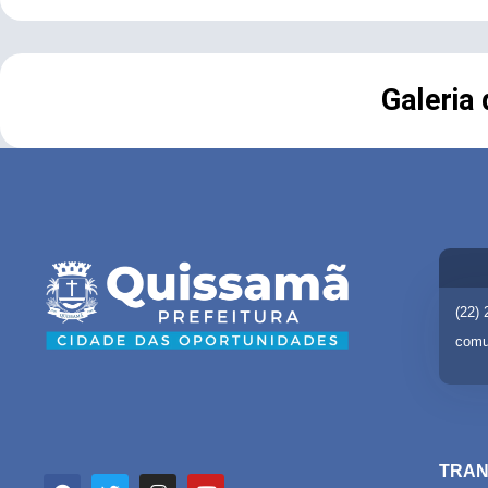
Galeria
(22)
comu
TRAN