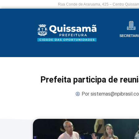
Rua Conde de Araruama, 425 – Centro Quissam
SECRETARI
Prefeita participa de reu
Por
sistemas@npibrasil.c