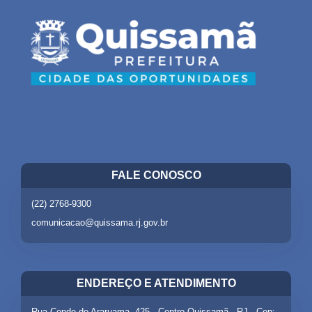
FALE CONOSCO
(22) 2768-9300
comunicacao@quissama.rj.gov.br
ENDEREÇO E ATENDIMENTO
Rua Conde de Araruama, 425 - Centro Quissamã - RJ - Cep: