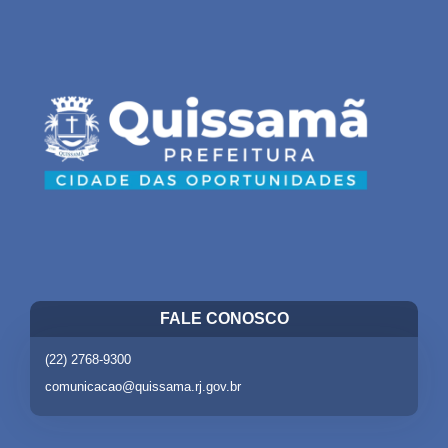
FALE CONOSCO
(22) 2768-9300
comunicacao@quissama.rj.gov.br