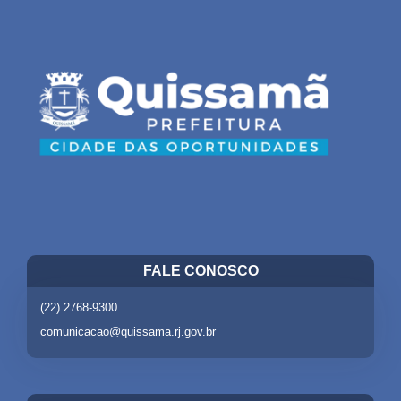
FALE CONOSCO
(22) 2768-9300
comunicacao@quissama.rj.gov.br